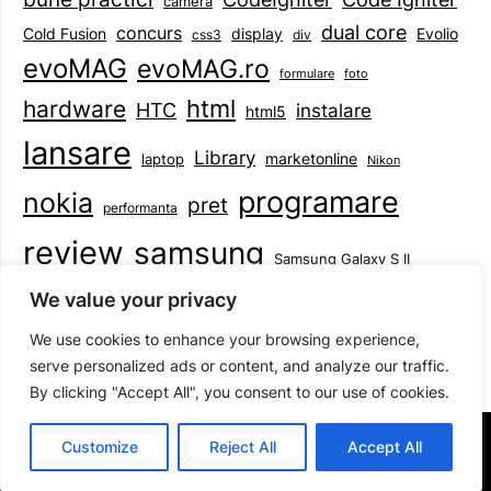
camera
dual core
concurs
display
Evolio
Cold Fusion
css3
div
evoMAG
evoMAG.ro
formulare
foto
html
hardware
HTC
instalare
html5
lansare
Library
marketonline
laptop
Nikon
programare
nokia
pret
performanta
review
samsung
Samsung Galaxy S II
tableta
specificatii
standarde
smartphone
We value your privacy
Symbian
teste
upgrade
user experience
We use cookies to enhance your browsing experience,
serve personalized ads or content, and analyze our traffic.
By clicking "Accept All", you consent to our use of cookies.
©2026 Mihai Baboi
| Design:
Newspaperly WordPress
Customize
Reject All
Accept All
Theme