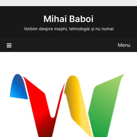
Skip
to
Mihai Baboi
content
Vorbim despre mașini, tehnologie și nu numai
Menu