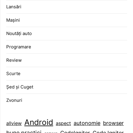
Lansări
Mașini
Noutăți auto
Programare
Review
Scurte
Șed și Cuget
Zvonuri
Android
browser
autonomie
aspect
allview
bune practici
CodeIgniter
Code Igniter