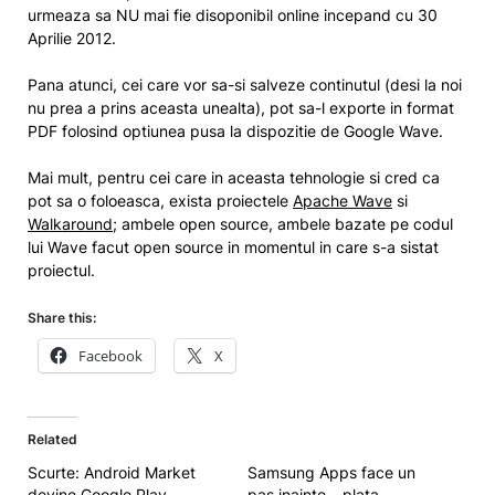
urmeaza sa NU mai fie disoponibil online incepand cu 30
Aprilie 2012.
Pana atunci, cei care vor sa-si salveze continutul (desi la noi
nu prea a prins aceasta unealta), pot sa-l exporte in format
PDF folosind optiunea pusa la dispozitie de Google Wave.
Mai mult, pentru cei care in aceasta tehnologie si cred ca
pot sa o foloeasca, exista proiectele
Apache Wave
si
Walkaround
; ambele open source, ambele bazate pe codul
lui Wave facut open source in momentul in care s-a sistat
proiectul.
Share this:
Facebook
X
Related
Scurte: Android Market
Samsung Apps face un
devine Google Play
pas inainte – plata