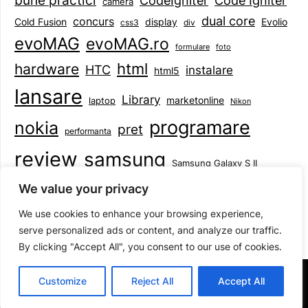
bune practici
CodeIgniter
Code Igniter
camera
dual core
concurs
display
Evolio
Cold Fusion
css3
div
evoMAG
evoMAG.ro
formulare
foto
html
hardware
HTC
instalare
html5
lansare
Library
marketonline
laptop
Nikon
programare
nokia
pret
performanta
review
samsung
Samsung Galaxy S II
tableta
specificatii
standarde
smartphone
We value your privacy
Symbian
teste
upgrade
user experience
We use cookies to enhance your browsing experience,
serve personalized ads or content, and analyze our traffic.
By clicking "Accept All", you consent to our use of cookies.
©2026 Mihai Baboi
| Design:
Newspaperly WordPress
Customize
Reject All
Accept All
Theme