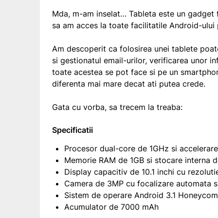
Mda, m-am inselat… Tableta este un gadget fo
sa am acces la toate facilitatile Android-ulu
Am descoperit ca folosirea unei tablete poate i
si gestionatul email-urilor, verificarea unor i
toate acestea se pot face si pe un smartpho
diferenta mai mare decat ati putea crede.
Gata cu vorba, sa trecem la treaba:
Specificatii
Procesor dual-core de 1GHz si accelerare
Memorie RAM de 1GB si stocare interna
Display capacitiv de 10.1 inchi cu rezolu
Camera de 3MP cu focalizare automata si 
Sistem de operare Android 3.1 Honeyco
Acumulator de 7000 mAh