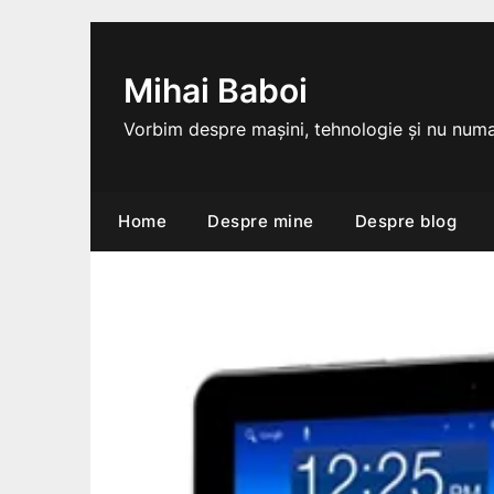
Skip
to
content
Mihai Baboi
Vorbim despre mașini, tehnologie și nu numa
Home
Despre mine
Despre blog