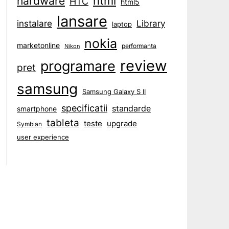
html
hardware
HTC
html5
lansare
instalare
Library
laptop
nokia
marketonline
performanta
Nikon
review
programare
pret
samsung
Samsung Galaxy S II
specificatii
standarde
smartphone
tableta
teste
upgrade
Symbian
user experience