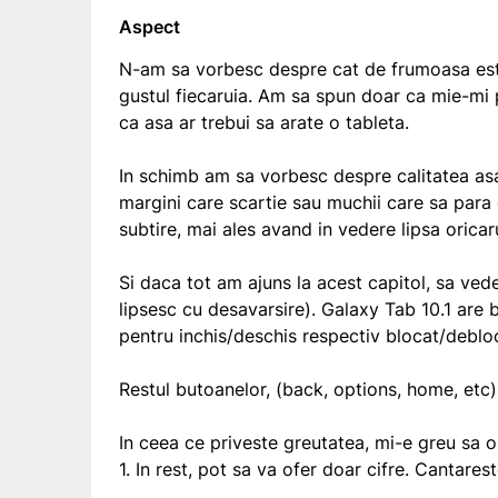
Aspect
N-am sa vorbesc despre cat de frumoasa este 
gustul fiecaruia. Am sa spun doar ca mie-mi 
ca asa ar trebui sa arate o tableta.
In schimb am sa vorbesc despre calitatea asa
margini care scartie sau muchii care sa para
subtire, mai ales avand in vedere lipsa orica
Si daca tot am ajuns la acest capitol, sa ve
lipsesc cu desavarsire). Galaxy Tab 10.1 are
pentru inchis/deschis respectiv blocat/debloc
Restul butoanelor, (back, options, home, etc)
In ceea ce priveste greutatea, mi-e greu sa
1. In rest, pot sa va ofer doar cifre. Cantare