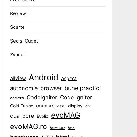
Review
Scurte
Șed și Cuget
Zvonuri
Android
aspect
allview
bune practici
browser
autonomie
CodeIgniter
Code Igniter
camera
concurs
display
Cold Fusion
css3
div
evoMAG
dual core
Evolio
evoMAG.ro
formulare
foto