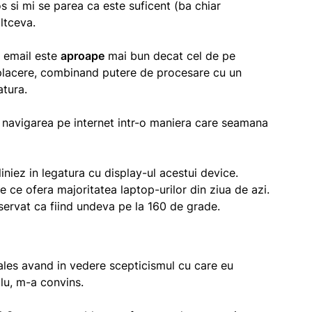
 si mi se parea ca este suficent (ba chiar
ltceva.
e email este
aproape
mai bun decat cel de pe
 placere, combinand putere de procesare cu un
atura.
 navigarea pe internet intr-o maniera care seamana
iniez in legatura cu display-ul acestui device.
e ce ofera majoritatea laptop-urilor din ziua de azi.
bservat ca fiind undeva pe la 160 de grade.
 ales avand in vedere scepticismul cu care eu
lu, m-a convins.