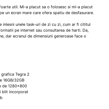
arte util. Mi-a placut sa o folosesc si mi-a placut
i pe un ecran mare care ofera spatiu de desfasurare.
nlesni unele task-uri de zi cu zi, cum ar fi cititul
nformatii pe internet sau consultarea de harti. Da,
ne, dar ecranul de dimensiuni generoase face o
 grafica Tegra 2
 de 16GB/32GB
tie de 1280×800
blit incorporat
mb