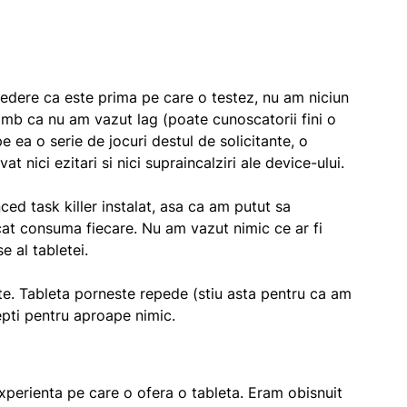
vedere ca este prima pe care o testez, nu am niciun
mb ca nu am vazut lag (poate cunoscatorii fini o
 ea o serie de jocuri destul de solicitante, o
 nici ezitari si nici supraincalziri ale device-ului.
ed task killer instalat, asa ca am putut sa
 cat consuma fiecare. Nu am vazut nimic ce ar fi
e al tabletei.
nte. Tableta porneste repede (stiu asta pentru ca am
tepti pentru aproape nimic.
xperienta pe care o ofera o tableta. Eram obisnuit