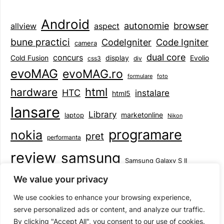
Android
browser
autonomie
aspect
allview
bune practici
CodeIgniter
Code Igniter
camera
dual core
concurs
display
Evolio
Cold Fusion
css3
div
evoMAG
evoMAG.ro
formulare
foto
html
hardware
HTC
instalare
html5
lansare
Library
marketonline
laptop
Nikon
programare
nokia
pret
performanta
review
samsung
Samsung Galaxy S II
tableta
specificatii
standarde
smartphone
We value your privacy
Symbian
teste
upgrade
user experience
We use cookies to enhance your browsing experience,
serve personalized ads or content, and analyze our traffic.
By clicking "Accept All", you consent to our use of cookies.