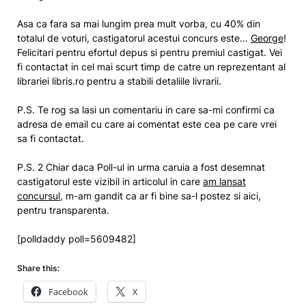
Asa ca fara sa mai lungim prea mult vorba, cu 40% din
totalul de voturi, castigatorul acestui concurs este…
George
!
Felicitari pentru efortul depus si pentru premiul castigat. Vei
fi contactat in cel mai scurt timp de catre un reprezentant al
librariei libris.ro pentru a stabili detaliile livrarii.
P.S. Te rog sa lasi un comentariu in care sa-mi confirmi ca
adresa de email cu care ai comentat este cea pe care vrei
sa fi contactat.
P.S. 2 Chiar daca Poll-ul in urma caruia a fost desemnat
castigatorul este vizibil in articolul in care
am lansat
concursul
, m-am gandit ca ar fi bine sa-l postez si aici,
pentru transparenta.
[polldaddy poll=5609482]
Share this:
Facebook
X