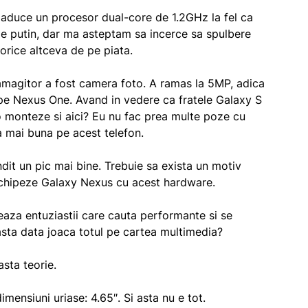
 aduce un procesor dual-core de 1.2GHz la fel ca
 e putin, dar ma asteptam sa incerce sa spulbere
orice altceva de pe piata.
zamagitor a fost camera foto. A ramas la 5MP, adica
a pe Nexus One. Avand in vedere ca fratele Galaxy S
o monteze si aici? Eu nu fac prea multe poze cu
a mai buna pe acest telefon.
it un pic mai bine. Trebuie sa exista un motiv
echipeze Galaxy Nexus cu acest hardware.
eaza entuziastii care cauta performante si se
ta data joaca totul pe cartea multimedia?
sta teorie.
ensiuni uriase: 4.65″. Si asta nu e tot.