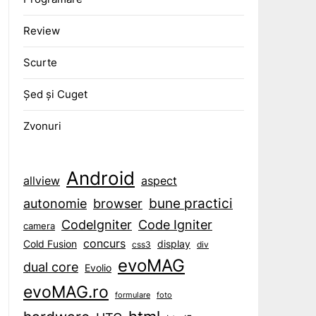
Review
Scurte
Șed și Cuget
Zvonuri
Android
aspect
allview
bune practici
browser
autonomie
CodeIgniter
Code Igniter
camera
concurs
display
Cold Fusion
css3
div
evoMAG
dual core
Evolio
evoMAG.ro
formulare
foto