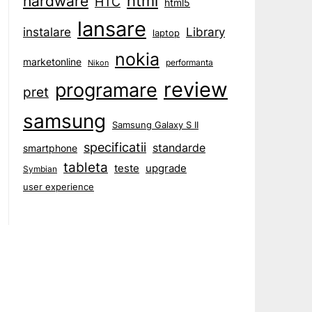
html
hardware
HTC
html5
lansare
instalare
Library
laptop
nokia
marketonline
performanta
Nikon
review
programare
pret
samsung
Samsung Galaxy S II
specificatii
standarde
smartphone
tableta
teste
upgrade
Symbian
user experience