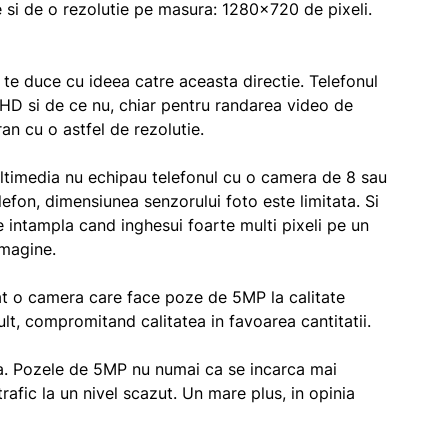
e si de o rezolutie pe masura: 1280×720 de pixeli.
te duce cu ideea catre aceasta directie. Telefonul
 HD si de ce nu, chiar pentru randarea video de
n cu o astfel de rezolutie.
timedia nu echipau telefonul cu o camera de 8 sau
efon, dimensiunea senzorului foto este limitata. Si
intampla cand inghesui foarte multi pixeli pe un
imagine.
at o camera care face poze de 5MP la calitate
t, compromitand calitatea in favoarea cantitatii.
ia. Pozele de 5MP nu numai ca se incarca mai
afic la un nivel scazut. Un mare plus, in opinia