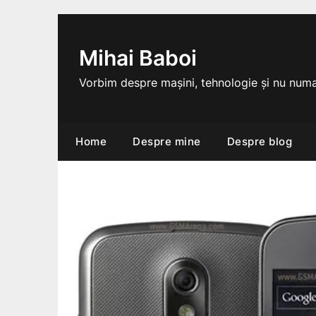
Skip
to
content
Mihai Baboi
Vorbim despre mașini, tehnologie și nu numa
Home
Despre mine
Despre blog