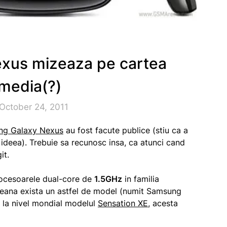
xus mizeaza pe cartea
imedia(?)
October 24, 2011
ng Galaxy Nexus
au fost facute publice (stiu ca a
ideea). Trebuie sa recunosc insa, ca atunci cand
it.
ocesoarele dual-core de
1.5GHz
in familia
eeana exista un astfel de model (numit Samsung
a la nivel mondial modelul
Sensation XE
, acesta