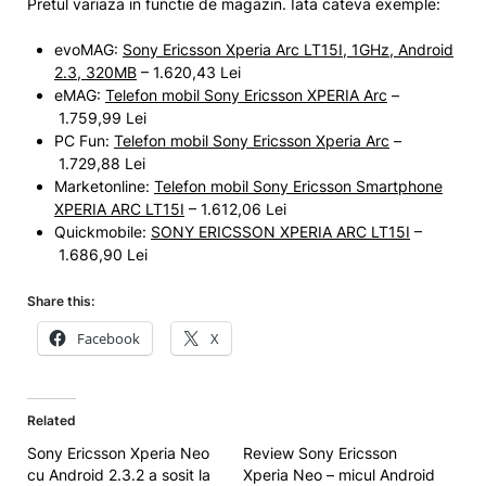
Pretul variaza in functie de magazin. Iata cateva exemple:
evoMAG:
Sony Ericsson Xperia Arc LT15I, 1GHz, Android
2.3, 320MB
– 1.620,43 Lei
eMAG:
Telefon mobil Sony Ericsson XPERIA Arc
–
1.759,99 Lei
PC Fun:
Telefon mobil Sony Ericsson Xperia Arc
–
1.729,88 Lei
Marketonline:
Telefon mobil Sony Ericsson Smartphone
XPERIA ARC LT15I
– 1.612,06 Lei
Quickmobile:
SONY ERICSSON XPERIA ARC LT15I
–
1.686,90 Lei
Share this:
Facebook
X
Related
Sony Ericsson Xperia Neo
Review Sony Ericsson
cu Android 2.3.2 a sosit la
Xperia Neo – micul Android