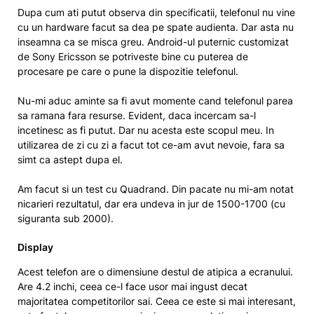
Dupa cum ati putut observa din specificatii, telefonul nu vine
cu un hardware facut sa dea pe spate audienta. Dar asta nu
inseamna ca se misca greu. Android-ul puternic customizat
de Sony Ericsson se potriveste bine cu puterea de
procesare pe care o pune la dispozitie telefonul.
Nu-mi aduc aminte sa fi avut momente cand telefonul parea
sa ramana fara resurse. Evident, daca incercam sa-l
incetinesc as fi putut. Dar nu acesta este scopul meu. In
utilizarea de zi cu zi a facut tot ce-am avut nevoie, fara sa
simt ca astept dupa el.
Am facut si un test cu Quadrand. Din pacate nu mi-am notat
nicarieri rezultatul, dar era undeva in jur de 1500-1700 (cu
siguranta sub 2000).
Display
Acest telefon are o dimensiune destul de atipica a ecranului.
Are 4.2 inchi, ceea ce-l face usor mai ingust decat
majoritatea competitorilor sai. Ceea ce este si mai interesant,