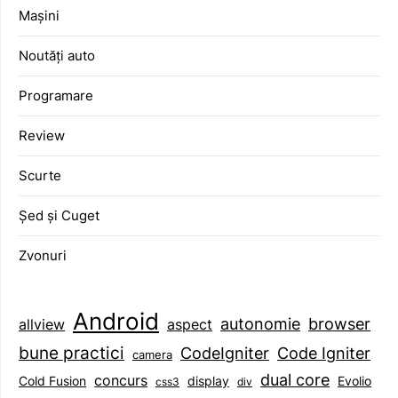
Mașini
Noutăți auto
Programare
Review
Scurte
Șed și Cuget
Zvonuri
Android
browser
autonomie
aspect
allview
bune practici
CodeIgniter
Code Igniter
camera
dual core
concurs
display
Evolio
Cold Fusion
css3
div