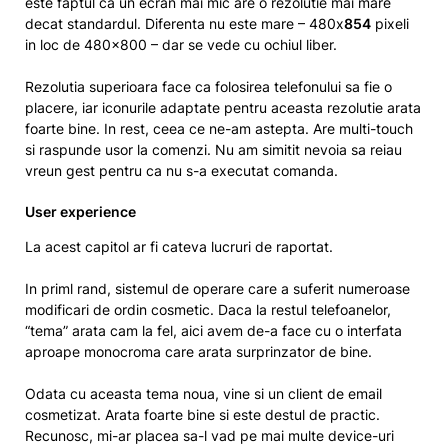
este faptul ca un ecran mai mic are o rezolutie mai mare
decat standardul. Diferenta nu este mare – 480x
854
pixeli
in loc de 480×800 – dar se vede cu ochiul liber.
Rezolutia superioara face ca folosirea telefonului sa fie o
placere, iar iconurile adaptate pentru aceasta rezolutie arata
foarte bine. In rest, ceea ce ne-am astepta. Are multi-touch
si raspunde usor la comenzi. Nu am simitit nevoia sa reiau
vreun gest pentru ca nu s-a executat comanda.
User experience
La acest capitol ar fi cateva lucruri de raportat.
In priml rand, sistemul de operare care a suferit numeroase
modificari de ordin cosmetic. Daca la restul telefoanelor,
“tema” arata cam la fel, aici avem de-a face cu o interfata
aproape monocroma care arata surprinzator de bine.
Odata cu aceasta tema noua, vine si un client de email
cosmetizat. Arata foarte bine si este destul de practic.
Recunosc, mi-ar placea sa-l vad pe mai multe device-uri