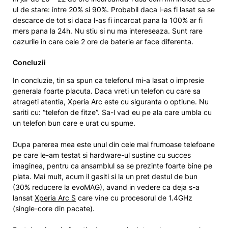
ul de stare: intre 20% si 90%. Probabil daca l-as fi lasat sa se
descarce de tot si daca l-as fi incarcat pana la 100% ar fi
mers pana la 24h. Nu stiu si nu ma intereseaza. Sunt rare
cazurile in care cele 2 ore de baterie ar face diferenta.
Concluzii
In concluzie, tin sa spun ca telefonul mi-a lasat o impresie
generala foarte placuta. Daca vreti un telefon cu care sa
atrageti atentia, Xperia Arc este cu siguranta o optiune. Nu
sariti cu: “telefon de fitze”. Sa-l vad eu pe ala care umbla cu
un telefon bun care e urat cu spume.
Dupa parerea mea este unul din cele mai frumoase telefoane
pe care le-am testat si hardware-ul sustine cu succes
imaginea, pentru ca ansamblul sa se prezinte foarte bine pe
piata. Mai mult, acum il gasiti si la un pret destul de bun
(30% reducere la evoMAG), avand in vedere ca deja s-a
lansat
Xperia Arc S
care vine cu procesorul de 1.4GHz
(single-core din pacate).