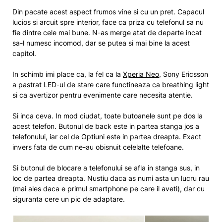
Din pacate acest aspect frumos vine si cu un pret. Capacul
lucios si arcuit spre interior, face ca priza cu telefonul sa nu
fie dintre cele mai bune. N-as merge atat de departe incat
sa-l numesc incomod, dar se putea si mai bine la acest
capitol.
In schimb imi place ca, la fel ca la
Xperia Neo
, Sony Ericsson
a pastrat LED-ul de stare care functineaza ca breathing light
si ca avertizor pentru evenimente care necesita atentie.
Si inca ceva. In mod ciudat, toate butoanele sunt pe dos la
acest telefon. Butonul de back este in partea stanga jos a
telefonului, iar cel de Optiuni este in partea dreapta. Exact
invers fata de cum ne-au obisnuit celelalte telefoane.
Si butonul de blocare a telefonului se afla in stanga sus, in
loc de partea dreapta. Nustiu daca as numi asta un lucru rau
(mai ales daca e primul smartphone pe care il aveti), dar cu
siguranta cere un pic de adaptare.