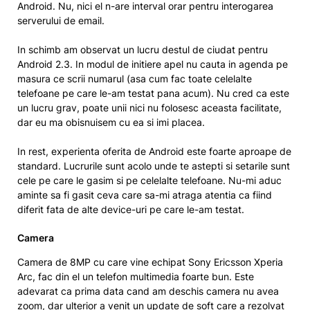
Android. Nu, nici el n-are interval orar pentru interogarea
serverului de email.
In schimb am observat un lucru destul de ciudat pentru
Android 2.3. In modul de initiere apel nu cauta in agenda pe
masura ce scrii numarul (asa cum fac toate celelalte
telefoane pe care le-am testat pana acum). Nu cred ca este
un lucru grav, poate unii nici nu folosesc aceasta facilitate,
dar eu ma obisnuisem cu ea si imi placea.
In rest, experienta oferita de Android este foarte aproape de
standard. Lucrurile sunt acolo unde te astepti si setarile sunt
cele pe care le gasim si pe celelalte telefoane. Nu-mi aduc
aminte sa fi gasit ceva care sa-mi atraga atentia ca fiind
diferit fata de alte device-uri pe care le-am testat.
Camera
Camera de 8MP cu care vine echipat Sony Ericsson Xperia
Arc, fac din el un telefon multimedia foarte bun. Este
adevarat ca prima data cand am deschis camera nu avea
zoom, dar ulterior a venit un update de soft care a rezolvat