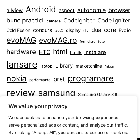
Android
browser
autonomie
aspect
allview
bune practici
CodeIgniter
Code Igniter
camera
dual core
concurs
display
Evolio
Cold Fusion
css3
div
evoMAG
evoMAG.ro
formulare
foto
html
hardware
HTC
instalare
html5
lansare
Library
marketonline
laptop
Nikon
programare
nokia
pret
performanta
review
samsung
Samsung Galaxy S II
tableta
specificatii
standarde
smartphone
We value your privacy
Symbian
teste
upgrade
user experience
We use cookies to enhance your browsing experience,
serve personalized ads or content, and analyze our traffic.
By clicking "Accept All", you consent to our use of cookies.