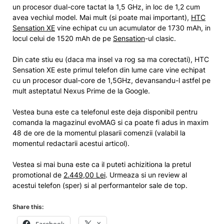
un procesor dual-core tactat la 1,5 GHz, in loc de 1,2 cum
avea vechiul model. Mai mult (si poate mai important),
HTC
Sensation XE
vine echipat cu un acumulator de 1730 mAh, in
locul celui de 1520 mAh de pe
Sensation
-ul clasic.
Din cate stiu eu (daca ma insel va rog sa ma corectati), HTC
Sensation XE este primul telefon din lume care vine echipat
cu un procesor dual-core de 1,5GHz, devansandu-l astfel pe
mult asteptatul Nexus Prime de la Google.
Vestea buna este ca telefonul este deja disponibil pentru
comanda la magazinul evoMAG si ca poate fi adus in maxim
48 de ore de la momentul plasarii comenzii (valabil la
momentul redactarii acestui articol).
Vestea si mai buna este ca il puteti achizitiona la pretul
promotional de
2.449,00 Lei
. Urmeaza si un review al
acestui telefon (sper) si al performantelor sale de top.
Share this: