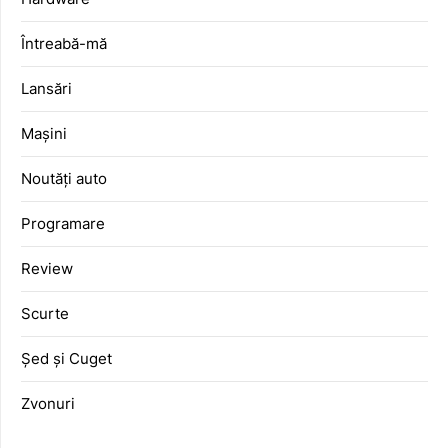
Întreabă-mă
Lansări
Mașini
Noutăți auto
Programare
Review
Scurte
Șed și Cuget
Zvonuri