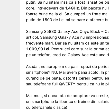
putin. Sa nu uitam insa ca a fost lansat pe pi
core, intr-adevar) de
1.4GHz
. Din pacate nu 
foarte bune de la el. Sa cumperi un frate mai
putin de 1.500 de Lei mi se pare o afacere b
Samsung S5830 Galaxy Ace Onyx Black
– Ce
articol, Samsung Galaxy Ace nu impresioneaza
frecvente mari. Dar sa nu uitam ca este un tel
1.009,99 Lei
. Pentru cei care sunt la prima a
pe un telefon, cred ca Galaxy Ace este una d
Asadar, ne apropiem cu pasi repezi de perioa
smartphone? NU. Mai avem pana acolo. In pri
curand de pe piata, datorita cererii pentru e
sau telefoane full QWERTY pentru ca nu le pl
Mai mult, si daca rata de adoptare va cres
un smartphone la liber cu o treime din sala
cu telefoanele clasice).