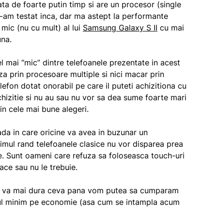
ata de foarte putin timp si are un procesor (single
l-am testat inca, dar ma astept la performante
 mic (nu cu mult) al lui
Samsung Galaxy S II
cu mai
una.
l mai “mic” dintre telefoanele prezentate in acest
 prin procesoare multiple si nici macar prin
efon dotat onorabil pe care il puteti achizitiona cu
chizitie si nu au sau nu vor sa dea sume foarte mari
in cele mai bune alegeri.
da in care oricine va avea in buzunar un
mul rand telefoanele clasice nu vor disparea prea
le. Sunt oameni care refuza sa foloseasca touch-uri
ace sau nu le trebuie.
te, va mai dura ceva pana vom putea sa cumparam
riul minim pe economie (asa cum se intampla acum