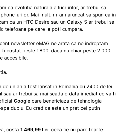
m ca evolutia naturala a lucrurilor, ar trebui sa
tphone-urilor. Mai mult, m-am aruncat sa spun ca in
n cam ca un HTC Desire sau un Galaxy S ar trebui sa
sic telefoane pe care le poti cumpara.
recent newsletter eMAG ne arata ca ne indreptam
 fi costat peste 1.800, daca nu chiar peste 2.000
e accesibile.
tia.
de un an a fost lansat in Romania cu 2400 de lei.
tul sau ar trebui sa mai scada o data imediat ce va fi
oficial
Google
care beneficiaza de tehnologia
ape dublu. Eu cred ca este un pret cel putin
a, costa
1.469,99 Lei
, ceea ce nu pare foarte