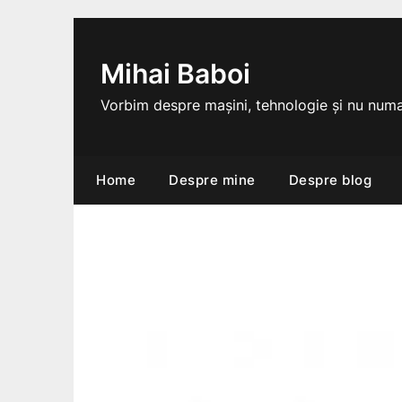
Skip
to
content
Mihai Baboi
Vorbim despre mașini, tehnologie și nu numa
Home
Despre mine
Despre blog