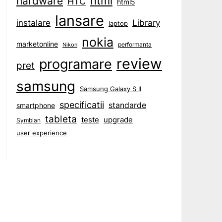
html
hardware
HTC
html5
lansare
instalare
Library
laptop
nokia
marketonline
performanta
Nikon
review
programare
pret
samsung
Samsung Galaxy S II
specificatii
standarde
smartphone
tableta
teste
upgrade
Symbian
user experience