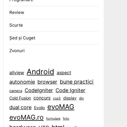
Review
Scurte
Șed și Cuget
Zvonuri
Android
aspect
allview
bune practici
browser
autonomie
CodeIgniter
Code Igniter
camera
concurs
display
Cold Fusion
css3
div
evoMAG
dual core
Evolio
evoMAG.ro
formulare
foto