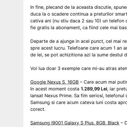
In fine, plecand de la aceasta discutie, spunea
duca la o scadere continua a preturilor smar
cativa ani (nu stiu daca 2 sau 10) un telefo
fie gratis la abonament, ca fiind cele mai ba
Departe de a ajunge in acel punct, cel mai 
spre acest lucru. Telefoane care acum 1 an ar
de lei, se pot achizitiona azi la sume destul d
Voi lua doar 3 exemple care mi-au atras aten
Google Nexus S, 16GB
– Care acum mai putin 
In acest moment costa
1.289,99 Lei
, iar pre
lansat Nexus Prime. Sa fim seriosi, telefonul 
Samsung si care acum cateva luni costa apro
corect.
Samsung I9001 Galaxy S Plus, 8GB, Black
– D