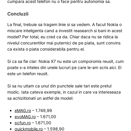
cumpara acest telefon nu o face pentru autonomia sa.
Concluzii
La final, trebuie sa tragem linie si sa vedem. A facut Nokia o
miscare inteligenta cand a investit reasearch si bani in acest
model? Per total, eu cred ca da. Chiar daca nu se ridica la
nivelul concurentilor mai puternici de pe piata, sunt convins
ca exista o piata considerabila pentru el.
Si ca sa fie clar: Nokia X7 nu este un comporomis reusit, cum
poate s-a inteles din unele lucruri pe care le-am scris aici. El
este un telefon reusit.
Si sa nu uitam ca unul din punctele sale tari este pretul
modic. Iata cateva exemple, in cazul in care va intereseaza
sa achizitionati un astfel de model:
eMAG.ro
– 1.749,99
evoMAG.ro
– 1.671,00
pcfun.ro
– 1.671,00
quickmobile.ro
– 1.598,90