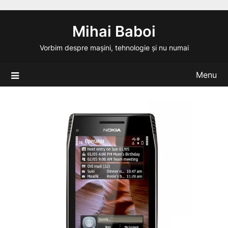
Skip
to
Mihai Baboi
content
Vorbim despre mașini, tehnologie și nu numai
Menu