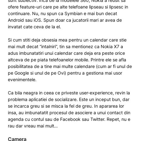
sunt subiectiv. Inca de la modelele S60, Nokia a reusit sa
ofere feature-uri care pe alte telefoane lipseau si lipsesc in
continuare. Nu, nu spun ca Symbian e mai bun decat
Android sau iOS. Spun doar ca jucatorii mari ar avea de
invatat cate ceva de la el.
Si cum stiti deja obsesia mea pentru un calendar care stie
mai mult decat “intalniri”, tin sa mentionez ca Nokia X7 a
adus imbunatatiri unui calendar care deja era peste orice
altceva de pe piata telefoanelor mobile. Printre ele se afla
posibilitatea de a tine mai multe calendare (cum ar fi unul de
pe Google si unul de pe Ovi) pentru a gestiona mai usor
evenimentele.
Ca bila neagra in ceea ce priveste user-experience, revin la
problema aplicatiei de socializare. Este un inceput bun, dar
se incarca greu si se misca la fel de greu. In apararea lor
insa, au imbunatatit procesul de asociere a unui contact din
agenda cu contul sau de Facebook sau Twitter. Repet, nu e
rau dar vreau mai mult…
Camera