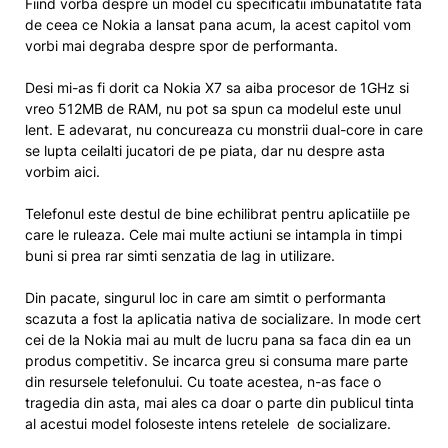
Fiind vorba despre un model cu specificatii imbunatatite fata
de ceea ce Nokia a lansat pana acum, la acest capitol vom
vorbi mai degraba despre spor de performanta.
Desi mi-as fi dorit ca Nokia X7 sa aiba procesor de 1GHz si
vreo 512MB de RAM, nu pot sa spun ca modelul este unul
lent. E adevarat, nu concureaza cu monstrii dual-core in care
se lupta ceilalti jucatori de pe piata, dar nu despre asta
vorbim aici.
Telefonul este destul de bine echilibrat pentru aplicatiile pe
care le ruleaza. Cele mai multe actiuni se intampla in timpi
buni si prea rar simti senzatia de lag in utilizare.
Din pacate, singurul loc in care am simtit o performanta
scazuta a fost la aplicatia nativa de socializare. In mode cert
cei de la Nokia mai au mult de lucru pana sa faca din ea un
produs competitiv. Se incarca greu si consuma mare parte
din resursele telefonului. Cu toate acestea, n-as face o
tragedia din asta, mai ales ca doar o parte din publicul tinta
al acestui model foloseste intens retelele de socializare.