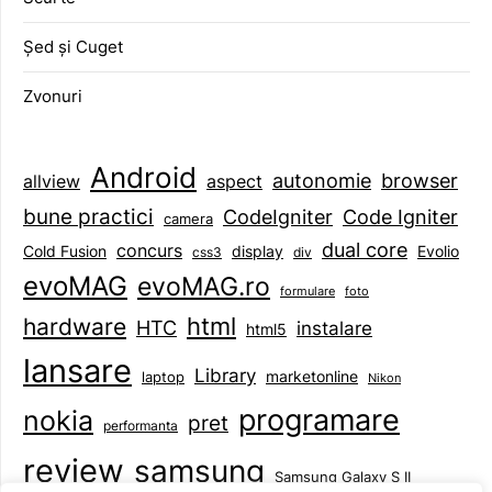
Șed și Cuget
Zvonuri
Android
browser
autonomie
aspect
allview
bune practici
CodeIgniter
Code Igniter
camera
dual core
concurs
display
Evolio
Cold Fusion
css3
div
evoMAG
evoMAG.ro
formulare
foto
html
hardware
HTC
instalare
html5
lansare
Library
marketonline
laptop
Nikon
programare
nokia
pret
performanta
review
samsung
Samsung Galaxy S II