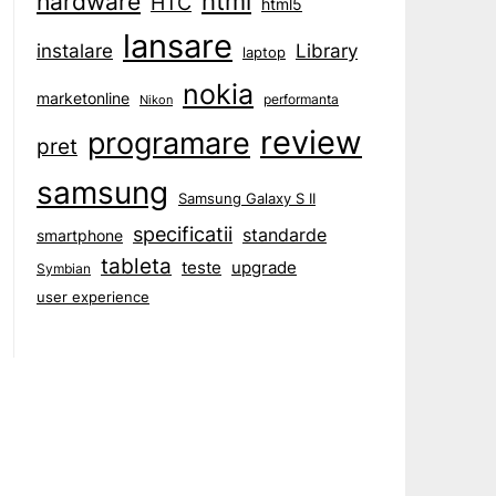
html
hardware
HTC
html5
lansare
instalare
Library
laptop
nokia
marketonline
performanta
Nikon
review
programare
pret
samsung
Samsung Galaxy S II
specificatii
standarde
smartphone
tableta
teste
upgrade
Symbian
user experience