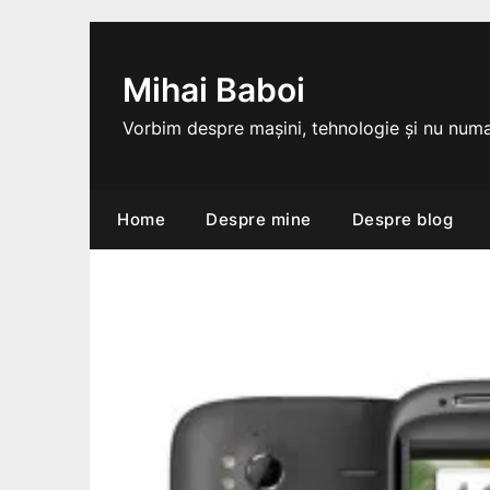
Skip
to
content
Mihai Baboi
Vorbim despre mașini, tehnologie și nu numa
Home
Despre mine
Despre blog