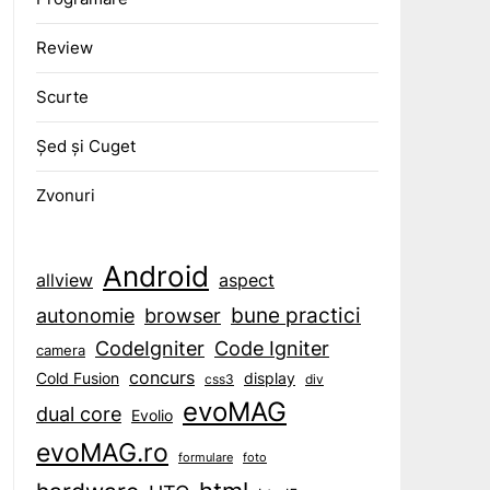
Review
Scurte
Șed și Cuget
Zvonuri
Android
aspect
allview
bune practici
browser
autonomie
CodeIgniter
Code Igniter
camera
concurs
display
Cold Fusion
css3
div
evoMAG
dual core
Evolio
evoMAG.ro
formulare
foto