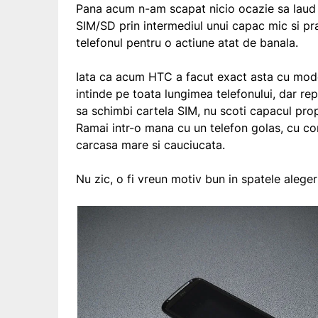
Pana acum n-am scapat nicio ocazie sa laud id
SIM/SD prin intermediul unui capac mic si pr
telefonul pentru o actiune atat de banala.
Iata ca acum HTC a facut exact asta cu mode
intinde pe toata lungimea telefonului, dar re
sa schimbi cartela SIM, nu scoti capacul prop
Ramai intr-o mana cu un telefon golas, cu cont
carcasa mare si cauciucata.
Nu zic, o fi vreun motiv bun in spatele alege