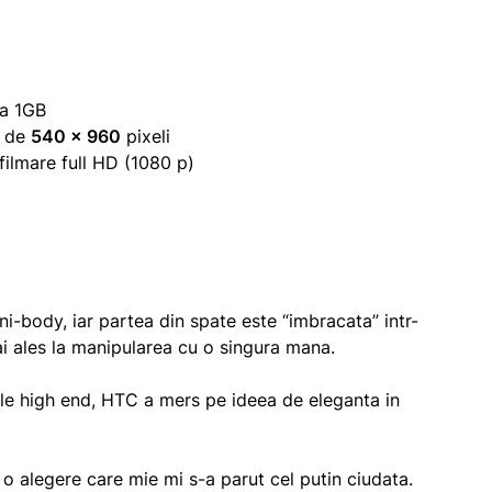
na 1GB
D de
540 x 960
pixeli
ilmare full HD (1080 p)
i-body, iar partea din spate este “imbracata” intr-
ai ales la manipularea cu o singura mana.
e high end, HTC a mers pe ideea de eleganta in
o alegere care mie mi s-a parut cel putin ciudata.