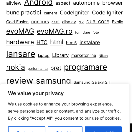
Android
browser
autonomie
aspect
allview
bune practici
CodeIgniter
Code Igniter
camera
dual core
concurs
display
Evolio
Cold Fusion
css3
div
evoMAG
evoMAG.ro
formulare
foto
html
hardware
HTC
instalare
html5
lansare
Library
marketonline
laptop
Nikon
programare
nokia
pret
performanta
review
samsung
Samsung Galaxy S II
tableta
specificatii
standarde
smartphone
We value your privacy
Symbian
teste
upgrade
user experience
We use cookies to enhance your browsing experience,
serve personalized ads or content, and analyze our traffic.
By clicking "Accept All", you consent to our use of cookies.