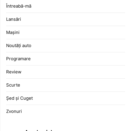
Întreabă-mă
Lansări
Mașini
Noutăți auto
Programare
Review
Scurte
Șed și Cuget
Zvonuri