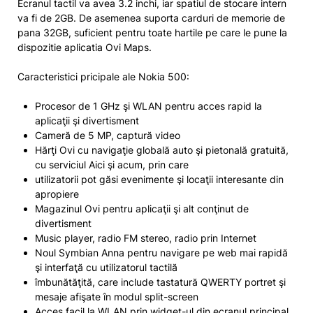
Ecranul tactil va avea 3.2 inchi, iar spatiul de stocare intern
va fi de 2GB. De asemenea suporta carduri de memorie de
pana 32GB, suficient pentru toate hartile pe care le pune la
dispozitie aplicatia Ovi Maps.
Caracteristici pricipale ale Nokia 500:
Procesor de 1 GHz şi WLAN pentru acces rapid la
aplicaţii şi divertisment
Cameră de 5 MP, captură video
Hărţi Ovi cu navigaţie globală auto şi pietonală gratuită,
cu serviciul Aici şi acum, prin care
utilizatorii pot găsi evenimente şi locaţii interesante din
apropiere
Magazinul Ovi pentru aplicaţii şi alt conţinut de
divertisment
Music player, radio FM stereo, radio prin Internet
Noul Symbian Anna pentru navigare pe web mai rapidă
şi interfaţă cu utilizatorul tactilă
îmbunătăţită, care include tastatură QWERTY portret şi
mesaje afişate în modul split-screen
Acces facil la WLAN prin widget-ul din ecranul principal