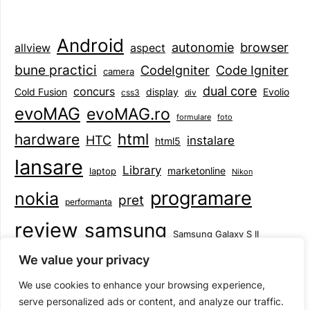
Android
browser
autonomie
aspect
allview
bune practici
CodeIgniter
Code Igniter
camera
dual core
concurs
display
Evolio
Cold Fusion
css3
div
evoMAG
evoMAG.ro
formulare
foto
html
hardware
HTC
instalare
html5
lansare
Library
marketonline
laptop
Nikon
programare
nokia
pret
performanta
review
samsung
Samsung Galaxy S II
tableta
specificatii
standarde
smartphone
We value your privacy
Symbian
teste
upgrade
user experience
We use cookies to enhance your browsing experience,
serve personalized ads or content, and analyze our traffic.