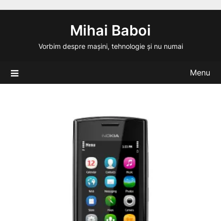
Skip
to
Mihai Baboi
content
Vorbim despre mașini, tehnologie și nu numai
Menu