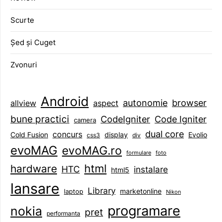
Scurte
Șed și Cuget
Zvonuri
Android
browser
autonomie
aspect
allview
bune practici
CodeIgniter
Code Igniter
camera
dual core
concurs
display
Evolio
Cold Fusion
css3
div
evoMAG
evoMAG.ro
formulare
foto
html
hardware
HTC
instalare
html5
lansare
Library
marketonline
laptop
Nikon
programare
nokia
pret
performanta