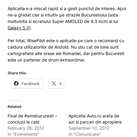
Aplicatia s-a miscat rapid si a gasit punctul de interes. Apoi
ne-a ghidat clar si intuitiv pe strazile Bucurestiului (asta
multumita si ecranului Super AMOLED de 4.3 inchi al lui
Galaxy S II
).
Per total, WisePilot este o aplicatie pe care o recomand cu
caldura utilizatorilor de Andoid. Nu stiu cat de bine sunt
cartografiate alte orase ale Romaniei, dar pentru Bucuresti
este un partener de drum extraordinar.
Share this:
Facebook
X
Related
Final de #smsbucuresti –
Aplicatia Auto.ro arata de
concluzii la cald
azi si parcari din apropiere
February 28, 2012
September 10, 2012
In "Evenimente"
In "Comunicate"