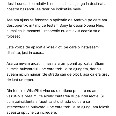
desi il cunoastea relativ bine, nu stia sa ajunga la destinatia
noastra bazandu-se doar pe indicatiile mele.
Asa am ajuns sa folosesc o aplicatie de Android pe care am
descoperit-o in timp ce testam
Sony Ericsson Xperia Neo
,
numai ca la momentul respectiv nu am avut ocazia sa o
folosesc.
Este vorba de aplicatia
WisePilot
, pe care o instalasem
dinainte, just in case…
Asa ca ne-am urcat in masina si am pornit aplicatia. Stiam
numele bulevardului pe care trebuie sa ajungem, dar nu
aveam niciun numar (de strada sau de bloc), asa ca era greu
de luat un reper.
Din fericire, WisePilot vine cu o optiune pe care nu am mai
vazut-o la prea multe altele: cautarea dupa intersectie. Si
cum coincidenta a facut sa stiu strada cu care se
intersecteaza bulavardul pe care trebuia sa ajung, am folosit
aceasta optiune cu incredere.