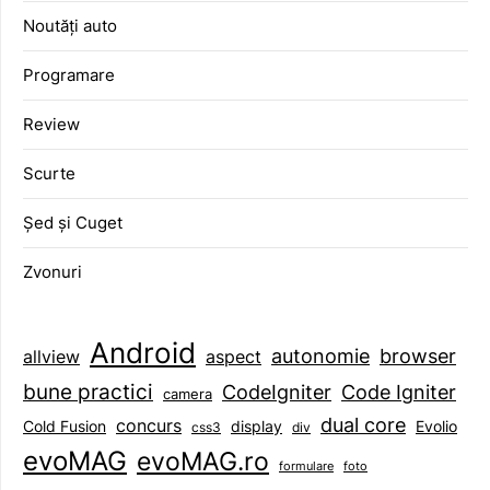
Noutăți auto
Programare
Review
Scurte
Șed și Cuget
Zvonuri
Android
browser
autonomie
aspect
allview
bune practici
CodeIgniter
Code Igniter
camera
dual core
concurs
display
Evolio
Cold Fusion
css3
div
evoMAG
evoMAG.ro
formulare
foto