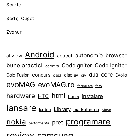
Scurte
Șed și Cuget
Zvonuri
Android
browser
autonomie
aspect
allview
bune practici
CodeIgniter
Code Igniter
camera
dual core
concurs
display
Evolio
Cold Fusion
css3
div
evoMAG
evoMAG.ro
formulare
foto
html
hardware
HTC
instalare
html5
lansare
Library
marketonline
laptop
Nikon
programare
nokia
pret
performanta
review
samsung