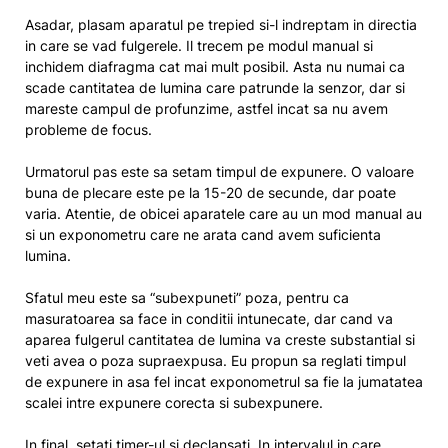
Asadar, plasam aparatul pe trepied si-l indreptam in directia
in care se vad fulgerele. Il trecem pe modul manual si
inchidem diafragma cat mai mult posibil. Asta nu numai ca
scade cantitatea de lumina care patrunde la senzor, dar si
mareste campul de profunzime, astfel incat sa nu avem
probleme de focus.
Urmatorul pas este sa setam timpul de expunere. O valoare
buna de plecare este pe la 15-20 de secunde, dar poate
varia. Atentie, de obicei aparatele care au un mod manual au
si un exponometru care ne arata cand avem suficienta
lumina.
Sfatul meu este sa “subexpuneti” poza, pentru ca
masuratoarea sa face in conditii intunecate, dar cand va
aparea fulgerul cantitatea de lumina va creste substantial si
veti avea o poza supraexpusa. Eu propun sa reglati timpul
de expunere in asa fel incat exponometrul sa fie la jumatatea
scalei intre expunere corecta si subexpunere.
In final, setati timer-ul si declansati. In intervalul in care