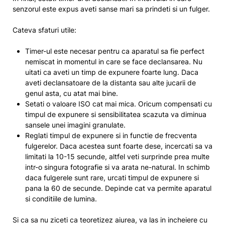
senzorul este expus aveti sanse mari sa prindeti si un fulger.
Cateva sfaturi utile:
Timer-ul este necesar pentru ca aparatul sa fie perfect
nemiscat in momentul in care se face declansarea. Nu
uitati ca aveti un timp de expunere foarte lung. Daca
aveti declansatoare de la distanta sau alte jucarii de
genul asta, cu atat mai bine.
Setati o valoare ISO cat mai mica. Oricum compensati cu
timpul de expunere si sensibilitatea scazuta va diminua
sansele unei imagini granulate.
Reglati timpul de expunere si in functie de frecventa
fulgerelor. Daca acestea sunt foarte dese, incercati sa va
limitati la 10-15 secunde, altfel veti surprinde prea multe
intr-o singura fotografie si va arata ne-natural. In schimb
daca fulgerele sunt rare, urcati timpul de expunere si
pana la 60 de secunde. Depinde cat va permite aparatul
si conditiile de lumina.
Si ca sa nu ziceti ca teoretizez aiurea, va las in incheiere cu