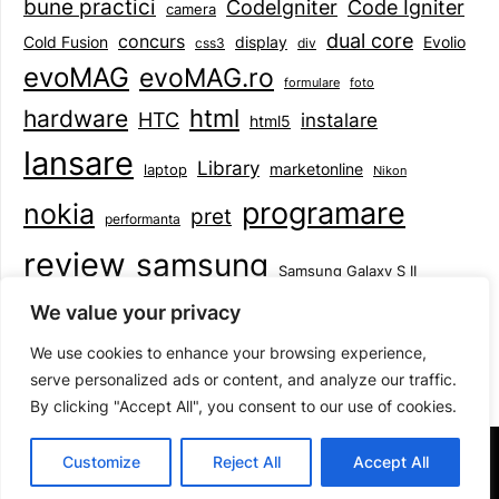
bune practici
CodeIgniter
Code Igniter
camera
dual core
concurs
display
Evolio
Cold Fusion
css3
div
evoMAG
evoMAG.ro
formulare
foto
html
hardware
HTC
instalare
html5
lansare
Library
marketonline
laptop
Nikon
programare
nokia
pret
performanta
review
samsung
Samsung Galaxy S II
tableta
specificatii
standarde
smartphone
We value your privacy
Symbian
teste
upgrade
user experience
We use cookies to enhance your browsing experience,
serve personalized ads or content, and analyze our traffic.
By clicking "Accept All", you consent to our use of cookies.
©2026 Mihai Baboi
| Design:
Newspaperly WordPress
Customize
Reject All
Accept All
Theme