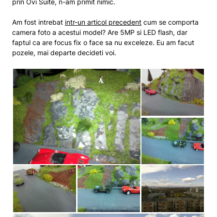
prin Ovi Suite, n-am primit nimic.
Am fost intrebat
intr-un articol precedent
cum se comporta
camera foto a acestui model? Are 5MP si LED flash, dar
faptul ca are focus fix o face sa nu exceleze. Eu am facut
pozele, mai departe decideti voi.