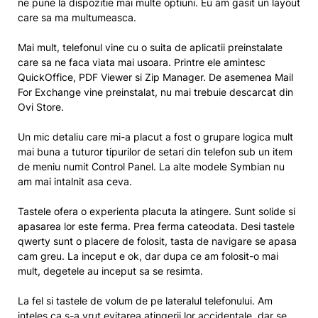
ne pune la dispozitie mai multe optiuni. Eu am gasit un layout
care sa ma multumeasca.
Mai mult, telefonul vine cu o suita de aplicatii preinstalate
care sa ne faca viata mai usoara. Printre ele amintesc
QuickOffice, PDF Viewer si Zip Manager. De asemenea Mail
For Exchange vine preinstalat, nu mai trebuie descarcat din
Ovi Store.
Un mic detaliu care mi-a placut a fost o grupare logica mult
mai buna a tuturor tipurilor de setari din telefon sub un item
de meniu numit Control Panel. La alte modele Symbian nu
am mai intalnit asa ceva.
Tastele ofera o experienta placuta la atingere. Sunt solide si
apasarea lor este ferma. Prea ferma cateodata. Desi tastele
qwerty sunt o placere de folosit, tasta de navigare se apasa
cam greu. La inceput e ok, dar dupa ce am folosit-o mai
mult, degetele au inceput sa se resimta.
La fel si tastele de volum de pe lateralul telefonului. Am
inteles ca s-a vrut evitarea atingerii lor accidentale, dar se