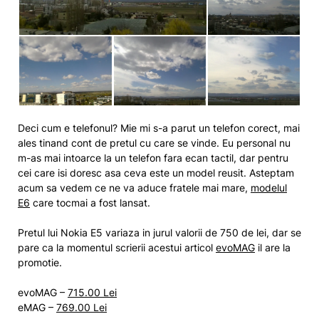
Deci cum e telefonul? Mie mi s-a parut un telefon corect, mai
ales tinand cont de pretul cu care se vinde. Eu personal nu
m-as mai intoarce la un telefon fara ecan tactil, dar pentru
cei care isi doresc asa ceva este un model reusit. Asteptam
acum sa vedem ce ne va aduce fratele mai mare,
modelul
E6
care tocmai a fost lansat.
Pretul lui Nokia E5 variaza in jurul valorii de 750 de lei, dar se
pare ca la momentul scrierii acestui articol
evoMAG
il are la
promotie.
evoMAG –
715.00 Lei
eMAG –
769.00 Lei