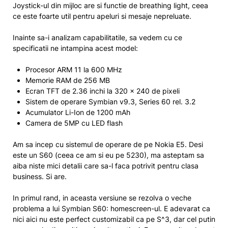
Joystick-ul din mijloc are si functie de breathing light, ceea
ce este foarte util pentru apeluri si mesaje nepreluate.
Inainte sa-i analizam capabilitatile, sa vedem cu ce
specificatii ne intampina acest model:
Procesor ARM 11 la 600 MHz
Memorie RAM de 256 MB
Ecran TFT de 2.36 inchi la 320 x 240 de pixeli
Sistem de operare Symbian v9.3, Series 60 rel. 3.2
Acumulator Li-Ion de 1200 mAh
Camera de 5MP cu LED flash
Am sa incep cu sistemul de operare de pe Nokia E5. Desi
este un S60 (ceea ce am si eu pe 5230), ma asteptam sa
aiba niste mici detalii care sa-l faca potrivit pentru clasa
business. Si are.
In primul rand, in aceasta versiune se rezolva o veche
problema a lui Symbian S60: homescreen-ul. E adevarat ca
nici aici nu este perfect customizabil ca pe S^3, dar cel putin