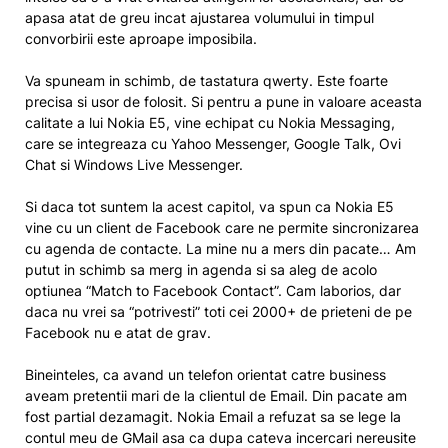
apasa atat de greu incat ajustarea volumului in timpul
convorbirii este aproape imposibila.
Va spuneam in schimb, de tastatura qwerty. Este foarte
precisa si usor de folosit. Si pentru a pune in valoare aceasta
calitate a lui Nokia E5, vine echipat cu Nokia Messaging,
care se integreaza cu Yahoo Messenger, Google Talk, Ovi
Chat si Windows Live Messenger.
Si daca tot suntem la acest capitol, va spun ca Nokia E5
vine cu un client de Facebook care ne permite sincronizarea
cu agenda de contacte. La mine nu a mers din pacate… Am
putut in schimb sa merg in agenda si sa aleg de acolo
optiunea “Match to Facebook Contact”. Cam laborios, dar
daca nu vrei sa “potrivesti” toti cei 2000+ de prieteni de pe
Facebook nu e atat de grav.
Bineinteles, ca avand un telefon orientat catre business
aveam pretentii mari de la clientul de Email. Din pacate am
fost partial dezamagit. Nokia Email a refuzat sa se lege la
contul meu de GMail asa ca dupa cateva incercari nereusite