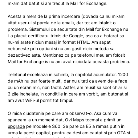
m-am dat batut si am trecut la Mail for Exchange.
Acesta a mers de la prima incercare (dovada ca nu mi-am
uitat user-ul si parola de la email), dar tot am intalnit o
problema. Sistemului de securitate din Mail for Exchange nu
i-a placut certificatul trimis de Google, asa ca a hotarat sa
nu-mi arate niciun mesaj in format HTML. Am sapat
nebuneste prin optiuni si nu am gasit nicio metoda sa
dezactivez asta. Mentionez ca pe telefonul meu am folosit
Mail for Exchange is nu am avut niciodata aceasta problema.
Telefonul exceleaza in schimb, la capitolul acumulator. 1200
de mAh nu par foarte multi, dar nu uitati ca avem de-a face
cu un ecran mic, non tactil. Astfel, am reusit sa scot chiar si
3 zile incheiate, in conditiile in care am vorbit, am butonat si
am avut WiFi-ul pornit tot timpul.
O mica ciudatenie pe care am observat-o. Asa cum va
spuneam la un moment dat, Ovi Maps tocmai
a primit un
upgrade
pe modelele S60. Se pare ca E5 a ramas putin in
urma la acest capitol, pentru ca desi am cautat si prin OTA si