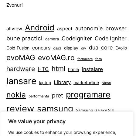
Zvonuri
Android
browser
autonomie
aspect
allview
bune practici
CodeIgniter
Code Igniter
camera
dual core
concurs
display
Evolio
Cold Fusion
css3
div
evoMAG
evoMAG.ro
formulare
foto
html
hardware
HTC
instalare
html5
lansare
Library
marketonline
laptop
Nikon
programare
nokia
pret
performanta
review
samsung
Samsung Galaxy S II
tableta
specificatii
standarde
smartphone
We value your privacy
Symbian
teste
upgrade
user experience
We use cookies to enhance your browsing experience,