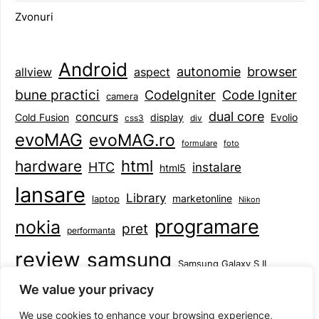
Zvonuri
Android
browser
autonomie
aspect
allview
bune practici
CodeIgniter
Code Igniter
camera
dual core
concurs
display
Evolio
Cold Fusion
css3
div
evoMAG
evoMAG.ro
formulare
foto
html
hardware
HTC
instalare
html5
lansare
Library
marketonline
laptop
Nikon
programare
nokia
pret
performanta
review
samsung
Samsung Galaxy S II
tableta
specificatii
standarde
smartphone
We value your privacy
Symbian
teste
upgrade
user experience
We use cookies to enhance your browsing experience,