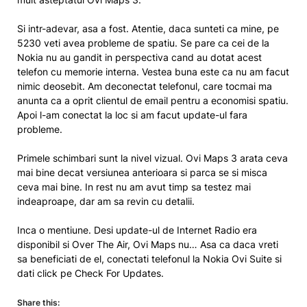
Si intr-adevar, asa a fost. Atentie, daca sunteti ca mine, pe
5230 veti avea probleme de spatiu. Se pare ca cei de la
Nokia nu au gandit in perspectiva cand au dotat acest
telefon cu memorie interna. Vestea buna este ca nu am facut
nimic deosebit. Am deconectat telefonul, care tocmai ma
anunta ca a oprit clientul de email pentru a economisi spatiu.
Apoi l-am conectat la loc si am facut update-ul fara
probleme.
Primele schimbari sunt la nivel vizual. Ovi Maps 3 arata ceva
mai bine decat versiunea anterioara si parca se si misca
ceva mai bine. In rest nu am avut timp sa testez mai
indeaproape, dar am sa revin cu detalii.
Inca o mentiune. Desi update-ul de Internet Radio era
disponibil si Over The Air, Ovi Maps nu… Asa ca daca vreti
sa beneficiati de el, conectati telefonul la Nokia Ovi Suite si
dati click pe Check For Updates.
Share this: