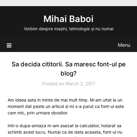
Skip
to
Mihai Baboi
content
Vorbim despre mașini, tehnologie și nu numai
Menu
Sa decida cititorii. Sa maresc font-ul pe
blog?
Posted on March 2, 2011
Am ideea asta in minte de mai mult timp. M-am uitat la un
moment dat peste un articol si mi s-a parut ca font-ul este
cam mic, prin urmare obositor.
Intr-o dupa-amiaza m-am asezat la calculator, hotarat sa
schimb acest lucru. Numai ca de data aceasta, font-ul nu