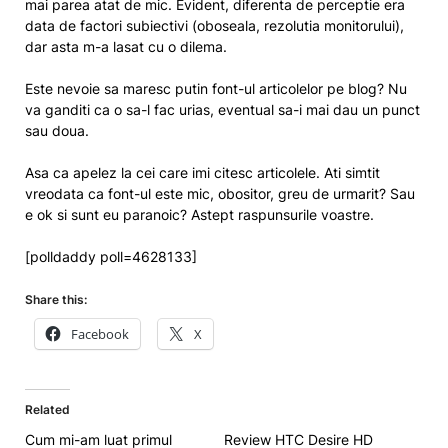
mai parea atat de mic. Evident, diferenta de perceptie era
data de factori subiectivi (oboseala, rezolutia monitorului),
dar asta m-a lasat cu o dilema.
Este nevoie sa maresc putin font-ul articolelor pe blog? Nu
va ganditi ca o sa-l fac urias, eventual sa-i mai dau un punct
sau doua.
Asa ca apelez la cei care imi citesc articolele. Ati simtit
vreodata ca font-ul este mic, obositor, greu de urmarit? Sau
e ok si sunt eu paranoic? Astept raspunsurile voastre.
[polldaddy poll=4628133]
Share this:
Facebook
X
Related
Cum mi-am luat primul
Review HTC Desire HD