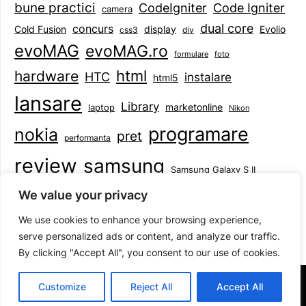
bune practici
CodeIgniter
Code Igniter
camera
dual core
concurs
display
Evolio
Cold Fusion
css3
div
evoMAG
evoMAG.ro
formulare
foto
html
hardware
HTC
instalare
html5
lansare
Library
marketonline
laptop
Nikon
programare
nokia
pret
performanta
review
samsung
Samsung Galaxy S II
tableta
specificatii
standarde
smartphone
We value your privacy
Symbian
teste
upgrade
user experience
We use cookies to enhance your browsing experience,
serve personalized ads or content, and analyze our traffic.
By clicking "Accept All", you consent to our use of cookies.
©2026 Mihai Baboi
| Design:
Newspaperly WordPress
Customize
Reject All
Accept All
Theme