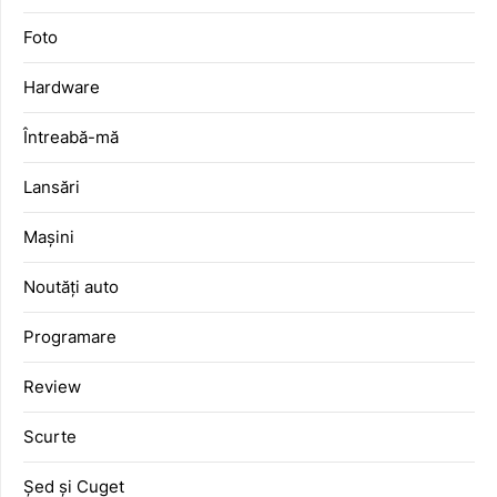
Foto
Hardware
Întreabă-mă
Lansări
Mașini
Noutăți auto
Programare
Review
Scurte
Șed și Cuget