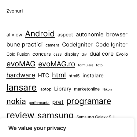
Zvonuri
Android
browser
autonomie
aspect
allview
bune practici
CodeIgniter
Code Igniter
camera
dual core
concurs
display
Evolio
Cold Fusion
css3
div
evoMAG
evoMAG.ro
formulare
foto
html
hardware
HTC
instalare
html5
lansare
Library
marketonline
laptop
Nikon
programare
nokia
pret
performanta
review
samsung
Samsung Galaxy S II
tableta
specificatii
standarde
smartphone
We value your privacy
Symbian
teste
upgrade
user experience