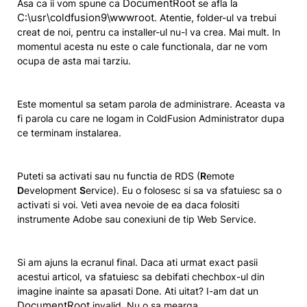
DocumentRoot
Asa ca ii vom spune ca
se afla la
C:\usr\coldfusion9\wwwroot
. Atentie, folder-ul va trebui
creat de noi, pentru ca installer-ul nu-l va crea. Mai mult. In
momentul acesta nu este o cale functionala, dar ne vom
ocupa de asta mai tarziu.
Este momentul sa setam parola de administrare. Aceasta va
fi parola cu care ne logam in ColdFusion Administrator dupa
ce terminam instalarea.
Puteti sa activati sau nu functia de RDS (
R
emote
D
evelopment
S
ervice). Eu o folosesc si sa va sfatuiesc sa o
activati si voi. Veti avea nevoie de ea daca folositi
instrumente Adobe sau conexiuni de tip Web Service.
Si am ajuns la ecranul final. Daca ati urmat exact pasii
acestui articol, va sfatuiesc sa debifati chechbox-ul din
imagine inainte sa apasati Done. Ati uitat? I-am dat un
DocumentRoot
invalid. Nu o sa mearga.