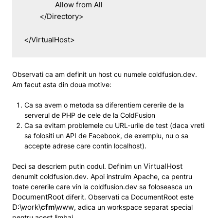
		Allow from All

	</Directory>

</VirtualHost>
Observati ca am definit un host cu numele coldfusion.dev.
Am facut asta din doua motive:
Ca sa avem o metoda sa diferentiem cererile de la
serverul de PHP de cele de la ColdFusion
Ca sa evitam problemele cu URL-urile de test (daca vreti
sa folositi un API de Facebook, de exemplu, nu o sa
accepte adrese care contin localhost).
VirtualHost
Deci sa descriem putin codul. Definim un
denumit coldfusion.dev. Apoi instruim Apache, ca pentru
toate cererile care vin la coldfusion.dev sa foloseasca un
DocumentRoot
diferit. Observati ca DocumentRoot este
D:\work\
cfm
\www
, adica un workspace separat special
pentru acest limbaj.