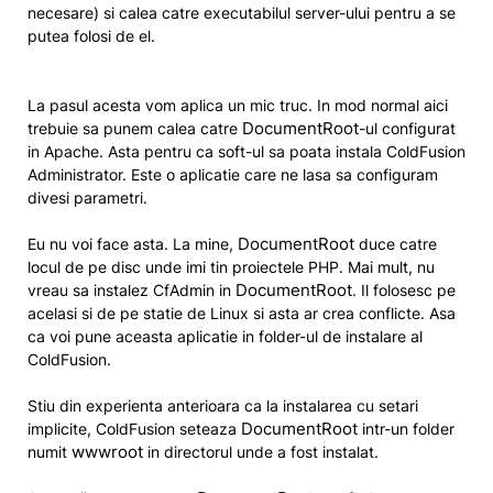
necesare) si calea catre executabilul server-ului pentru a se
putea folosi de el.
La pasul acesta vom aplica un mic truc. In mod normal aici
DocumentRoot
trebuie sa punem calea catre
-ul configurat
in Apache. Asta pentru ca soft-ul sa poata instala ColdFusion
Administrator. Este o aplicatie care ne lasa sa configuram
divesi parametri.
DocumentRoot
Eu nu voi face asta. La mine,
duce catre
locul de pe disc unde imi tin proiectele PHP. Mai mult, nu
DocumentRoot
vreau sa instalez CfAdmin in
. Il folosesc pe
acelasi si de pe statie de Linux si asta ar crea conflicte. Asa
ca voi pune aceasta aplicatie in folder-ul de instalare al
ColdFusion.
Stiu din experienta anterioara ca la instalarea cu setari
DocumentRoot
implicite, ColdFusion seteaza
intr-un folder
wwwroot
numit
in directorul unde a fost instalat.