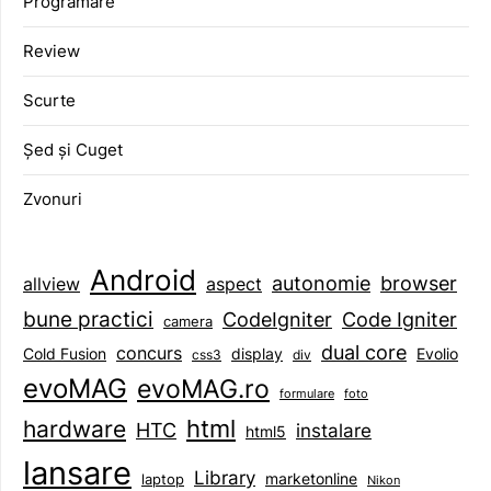
Programare
Review
Scurte
Șed și Cuget
Zvonuri
Android
browser
autonomie
aspect
allview
bune practici
CodeIgniter
Code Igniter
camera
dual core
concurs
display
Evolio
Cold Fusion
css3
div
evoMAG
evoMAG.ro
formulare
foto
html
hardware
HTC
instalare
html5
lansare
Library
marketonline
laptop
Nikon