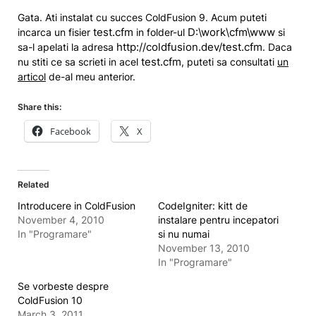
Gata. Ati instalat cu succes ColdFusion 9. Acum puteti
test.cfm
D:\work\cfm\www
incarca un fisier
in folder-ul
si
http://coldfusion.dev/test.cfm
sa-l apelati la adresa
. Daca
test.cfm
nu stiti ce sa scrieti in acel
, puteti sa consultati
un
articol
de-al meu anterior.
Share this:
Facebook
X
Related
Introducere in ColdFusion
CodeIgniter: kitt de
November 4, 2010
instalare pentru incepatori
In "Programare"
si nu numai
November 13, 2010
In "Programare"
Se vorbeste despre
ColdFusion 10
March 3, 2011