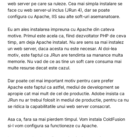
web server pe care sa ruleze. Cea mai simpla instalare se
face cu web server-ul inclus (JRun 4), dar se poate
configura cu Apache, IIS sau alte soft-uri asemanatoare.
Eu am ales instalarea impreuna cu Apache din cateva
motive. Primul este acela ca, fiind dezvoltator PHP de ceva
timp, am deja Apache instalat. Nu are sens sa mai instalez
un web server, daca acesta nu este necesar. Al doi-lea
motiv, este faptul ca JRun are tendinta sa manance multa
memorie. Nu vad de ce as tine un soft care consuma mai
multe resurse decat este cazul.
Dar poate cel mai important motiv pentru care prefer
Apache este faptul ca astfel, mediul de development se
apropie cat mai mult de cel de productie. Adobe insista ca
JRun nu ar trebui folosit in mediul de productie, pentru ca nu
se ridica la capabilitatile unui web server consacrat.
Asa ca, fara sa mai pierdem timpul. Vom instala ColdFusion
si-l vom configura sa functioneze cu Apache.