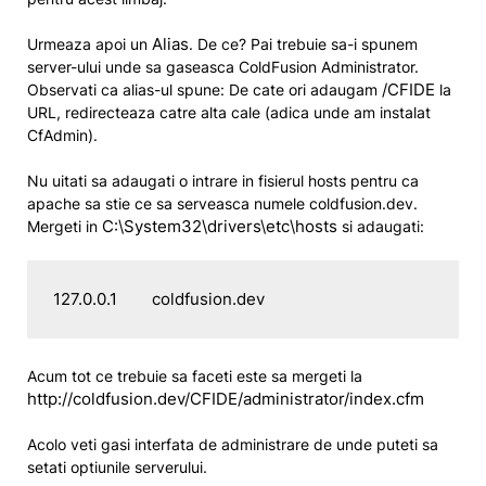
Alias
Urmeaza apoi un
. De ce? Pai trebuie sa-i spunem
server-ului unde sa gaseasca ColdFusion Administrator.
/CFIDE
Observati ca alias-ul spune: De cate ori adaugam
la
URL, redirecteaza catre alta cale (adica unde am instalat
CfAdmin).
Nu uitati sa adaugati o intrare in fisierul hosts pentru ca
apache sa stie ce sa serveasca numele coldfusion.dev.
C:\System32\drivers\etc\hosts
Mergeti in
si adaugati:
127.0.0.1        coldfusion.dev
Acum tot ce trebuie sa faceti este sa mergeti la
http://coldfusion.dev/CFIDE/administrator/index.cfm
Acolo veti gasi interfata de administrare de unde puteti sa
setati optiunile serverului.