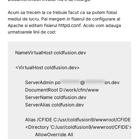
Acum sa trecem la ce trebuie facut ca sa putem folosi
mediul de lucru. Pai mergem in fisierul de configurare al
httpd.conf
Apache si editam fisierul
. Acolo vom adauga
urmatoarele linii de cod:
NameVirtualHost coldfusion.dev

<VirtualHost coldfusion.dev>

	ServerAdmin 
po
********
@
********
on.dev
	DocumentRoot D:/work/cfm/www

	ServerName coldfusion.dev

	ServerAlias coldfusion.dev

	Alias /CFIDE C:/usr/coldfusion9/wwwroot/CFIDE

	<Directory 'C:/usr/coldfusion9/wwwroot/CFIDE'>

		AllowOverride All
