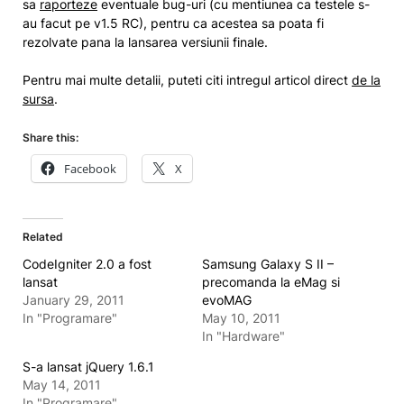
sa
raporteze
eventuale bug-uri (cu mentiunea ca testele s-
au facut pe v1.5 RC), pentru ca acestea sa poata fi
rezolvate pana la lansarea versiunii finale.
Pentru mai multe detalii, puteti citi intregul articol direct
de la
sursa
.
Share this:
Facebook
X
Related
CodeIgniter 2.0 a fost
Samsung Galaxy S II –
lansat
precomanda la eMag si
January 29, 2011
evoMAG
In "Programare"
May 10, 2011
In "Hardware"
S-a lansat jQuery 1.6.1
May 14, 2011
In "Programare"