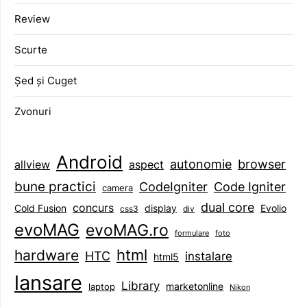
Review
Scurte
Șed și Cuget
Zvonuri
Android
browser
autonomie
aspect
allview
bune practici
CodeIgniter
Code Igniter
camera
dual core
concurs
display
Evolio
Cold Fusion
css3
div
evoMAG
evoMAG.ro
formulare
foto
html
hardware
HTC
instalare
html5
lansare
Library
marketonline
laptop
Nikon