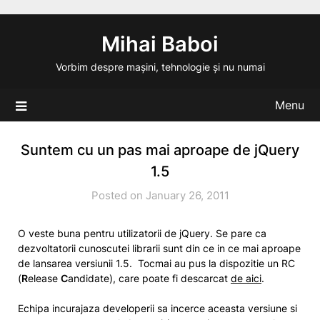
Skip
to
Mihai Baboi
content
Vorbim despre mașini, tehnologie și nu numai
Menu
Suntem cu un pas mai aproape de jQuery
1.5
Posted on January 26, 2011
O veste buna pentru utilizatorii de jQuery. Se pare ca
dezvoltatorii cunoscutei librarii sunt din ce in ce mai aproape
de lansarea versiunii 1.5. Tocmai au pus la dispozitie un RC
(
R
elease
C
andidate), care poate fi descarcat
de aici
.
Echipa incurajaza developerii sa incerce aceasta versiune si