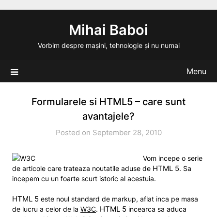
Skip
to
Mihai Baboi
content
Vorbim despre mașini, tehnologie și nu numai
Menu
Formularele si HTML5 – care sunt
avantajele?
Posted on September 28, 2010
Vom incepe o serie
HTML 5
de articole care trateaza noutatile aduse de
. Sa
incepem cu un foarte scurt istoric al acestuia.
HTML 5
este noul standard de markup, aflat inca pe masa
HTML 5
de lucru a celor de la
W3C
.
incearca sa aduca