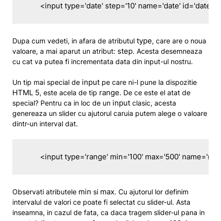
	<input type='date' step='10' name='date' id='date' /
type
Dupa cum vedeti, in afara de atributul
, care are o noua
step
valoare, a mai aparut un atribut:
. Acesta desemneaza
cu cat va putea fi incrementata data din input-ul nostru.
input
Un tip mai special de
pe care ni-l pune la dispozitie
HTML 5
range
, este acela de tip
. De ce este el atat de
input
special? Pentru ca in loc de un
clasic, acesta
genereaza un slider cu ajutorul caruia putem alege o valoare
dintr-un interval dat.
	<input type='range' min='100' max='500' name='rang
min
max
Observati atributele
si
. Cu ajutorul lor definim
intervalul de valori ce poate fi selectat cu slider-ul. Asta
inseamna, in cazul de fata, ca daca tragem slider-ul pana in