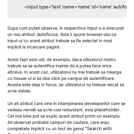
	<input type='text' name='name' id='name' autofocus
input
Dupa cum puteti observa, in respectivul
s-a strecurat
autofocus
un nou atribut:
. Asta ii spune browser-ului ca
input-ul cu acest atribut trebuie sa fie selectat in mod
implicit la incarcare paginii.
Acest fapt este util, de exemplu, daca utlizatorul nostru
trebuie sa se autentifice inainte de a putea face orice
altceva. In acest caz, utilizatorul nu mai trebuie sa mearga
cu mouse-ul si sa dea click pe campul de autentificare.
Acesta este deja in focus, iar utilizatorul nu trebuie decat sa
scrie datele.
Un alt atribut care vine in intampinarea developerilor care se
placeholder
vedeau nevoiti sa scrie cod redundant, este
.
Cel mai bine pot sa explic acest atribut printr-un exemplu.
Ati observat probabil campuri de cautare, care erau
"Search with
completate implicit cu un text de genul