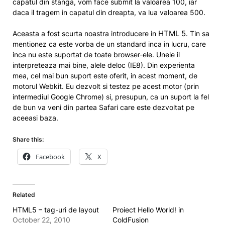
capatul din stanga, vom face submit la valoarea 100, iar
daca il tragem in capatul din dreapta, va lua valoarea 500.
HTML 5
Aceasta a fost scurta noastra introducere in
. Tin sa
mentionez ca este vorba de un standard inca in lucru, care
inca nu este suportat de toate browser-ele. Unele il
interpreteaza mai bine, alele deloc (IE8). Din experienta
mea, cel mai bun suport este oferit, in acest moment, de
motorul Webkit. Eu dezvolt si testez pe acest motor (prin
intermediul Google Chrome) si, presupun, ca un suport la fel
de bun va veni din partea Safari care este dezvoltat pe
aceeasi baza.
Share this:
Facebook
X
Related
HTML5 – tag-uri de layout
Proiect Hello World! in
October 22, 2010
ColdFusion