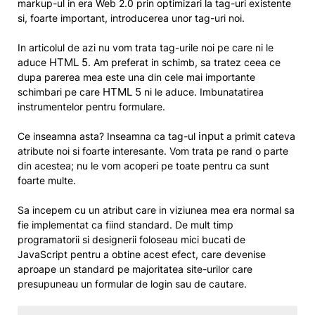
markup-ul in era Web 2.0 prin optimizari la tag-uri existente
si, foarte important, introducerea unor tag-uri noi.
In articolul de azi nu vom trata tag-urile noi pe care ni le
HTML 5
aduce
. Am preferat in schimb, sa tratez ceea ce
dupa parerea mea este una din cele mai importante
HTML 5
schimbari pe care
ni le aduce. Imbunatatirea
instrumentelor pentru formulare.
input
Ce inseamna asta? Inseamna ca tag-ul
a primit cateva
atribute noi si foarte interesante. Vom trata pe rand o parte
din acestea; nu le vom acoperi pe toate pentru ca sunt
foarte multe.
Sa incepem cu un atribut care in viziunea mea era normal sa
fie implementat ca fiind standard. De mult timp
programatorii si designerii foloseau mici bucati de
JavaScript pentru a obtine acest efect, care devenise
aproape un standard pe majoritatea site-urilor care
presupuneau un formular de login sau de cautare.