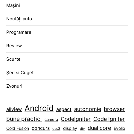
Mașini
Noutăți auto
Programare
Review
Scurte
Șed și Cuget
Zvonuri
Android
browser
autonomie
aspect
allview
bune practici
CodeIgniter
Code Igniter
camera
dual core
concurs
display
Evolio
Cold Fusion
css3
div