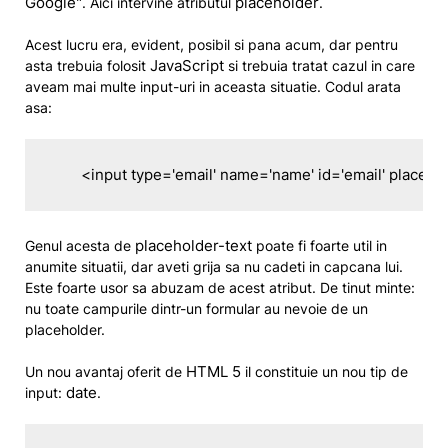
Google"
placeholder
. Aici intervine atributul
.
Acest lucru era, evident, posibil si pana acum, dar pentru
JavaScript
asta trebuia folosit
si trebuia tratat cazul in care
aveam mai multe input-uri in aceasta situatie. Codul arata
asa:
	<input type='email' name='name' id='email' placeho
placeholder-text
Genul acesta de
poate fi foarte util in
anumite situatii, dar aveti grija sa nu cadeti in capcana lui.
Este foarte usor sa abuzam de acest atribut. De tinut minte:
nu toate campurile dintr-un formular au nevoie de un
placeholder.
HTML 5
Un nou avantaj oferit de
il constituie un nou tip de
date
input:
.