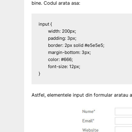
bine. Codul arata asa:
input {

	width: 200px;

	padding: 3px;

	border: 2px solid #e5e5e5;

	margin-bottom: 3px;

	color: #666;

	font-size: 12px;

}
Astfel, elementele input din formular aratau a