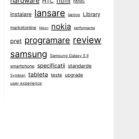
html
hardware
HTC
html5
lansare
instalare
Library
laptop
nokia
marketonline
performanta
Nikon
review
programare
pret
samsung
Samsung Galaxy S II
specificatii
standarde
smartphone
tableta
teste
upgrade
Symbian
user experience