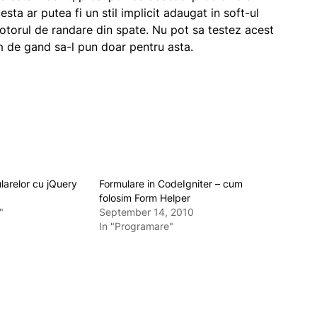
esta ar putea fi un stil implicit adaugat in soft-ul
torul de randare din spate. Nu pot sa testez acest
am de gand sa-l pun doar pentru asta.
larelor cu jQuery
Formulare in CodeIgniter – cum
folosim Form Helper
"
September 14, 2010
In "Programare"