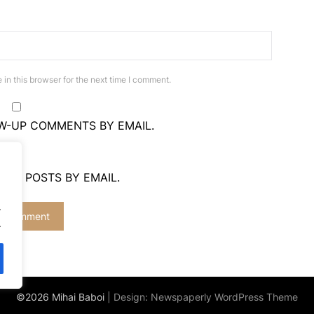
in this browser for the next time I comment.
W-UP COMMENTS BY EMAIL.
NEW POSTS BY EMAIL.
.
.
©2026 Mihai Baboi
| Design:
Newspaperly WordPress Theme