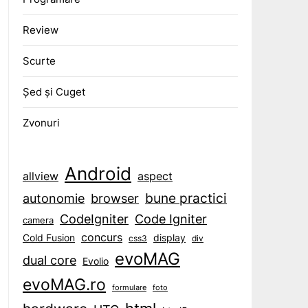
Review
Scurte
Șed și Cuget
Zvonuri
Android
aspect
allview
bune practici
browser
autonomie
CodeIgniter
Code Igniter
camera
concurs
display
Cold Fusion
css3
div
evoMAG
dual core
Evolio
evoMAG.ro
formulare
foto