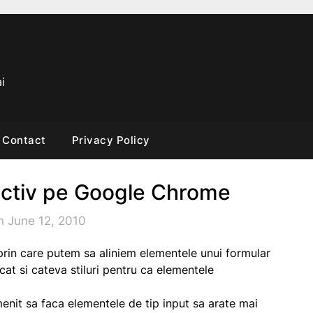
i
Contact
Privacy Policy
activ pe Google Chrome
n June 12, 2010
rin care putem sa aliniem elementele unui formular
at si cateva stiluri pentru ca elementele
a menit sa faca elementele de tip
input
sa arate mai