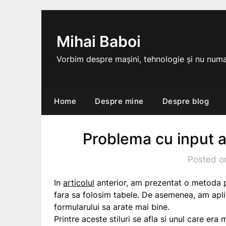
Skip
to
content
Mihai Baboi
Vorbim despre mașini, tehnologie și nu numa
Home
Despre mine
Despre blog
Problema cu input 
Posted o
In
articolul
anterior, am prezentat o metoda p
fara sa folosim tabele. De asemenea, am aplic
formularului sa arate mai bine.
Printre aceste stiluri se afla si unul care er