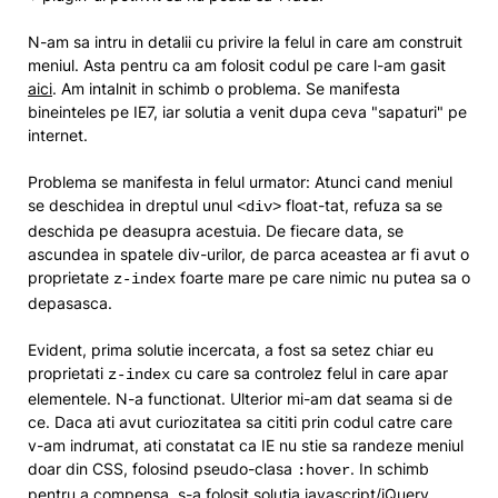
N-am sa intru in detalii cu privire la felul in care am construit
meniul. Asta pentru ca am folosit codul pe care l-am gasit
aici
. Am intalnit in schimb o problema. Se manifesta
bineinteles pe IE7, iar solutia a venit dupa ceva "sapaturi" pe
internet.
Problema se manifesta in felul urmator: Atunci cand meniul
se deschidea in dreptul unul
float-tat, refuza sa se
<div>
deschida pe deasupra acestuia. De fiecare data, se
ascundea in spatele div-urilor, de parca aceastea ar fi avut o
proprietate
foarte mare pe care nimic nu putea sa o
z-index
depasasca.
Evident, prima solutie incercata, a fost sa setez chiar eu
proprietati
cu care sa controlez felul in care apar
z-index
elementele. N-a functionat. Ulterior mi-am dat seama si de
ce. Daca ati avut curiozitatea sa cititi prin codul catre care
v-am indrumat, ati constatat ca IE nu stie sa randeze meniul
doar din CSS, folosind pseudo-clasa
. In schimb
:hover
pentru a compensa, s-a folosit solutia javascript/jQuery.