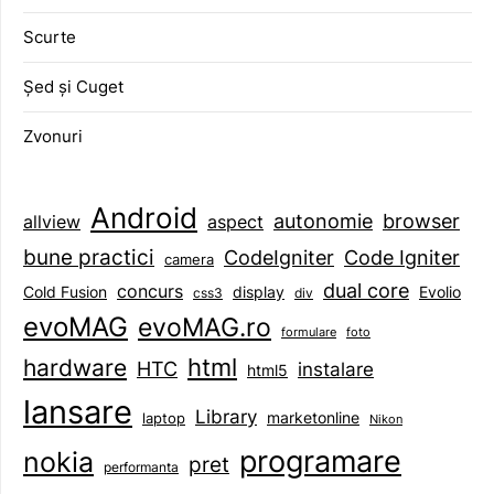
Scurte
Șed și Cuget
Zvonuri
Android
browser
autonomie
aspect
allview
bune practici
CodeIgniter
Code Igniter
camera
dual core
concurs
display
Evolio
Cold Fusion
css3
div
evoMAG
evoMAG.ro
formulare
foto
html
hardware
HTC
instalare
html5
lansare
Library
marketonline
laptop
Nikon
programare
nokia
pret
performanta