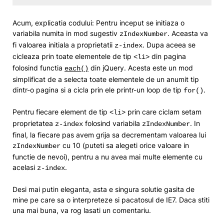
Acum, explicatia codului: Pentru inceput se initiaza o
variabila numita in mod sugestiv
. Aceasta va
zIndexNumber
fi valoarea initiala a proprietatii
. Dupa aceea se
z-index
cicleaza prin toate elementele de tip
din pagina
<li>
folosind functia
din jQuery. Acesta este un mod
each()
simplificat de a selecta toate elementele de un anumit tip
dintr-o pagina si a cicla prin ele printr-un loop de tip
.
for()
Pentru fiecare element de tip
prin care ciclam setam
<li>
proprietatea
folosind variabila
. In
z-index
zIndexNumber
final, la fiecare pas avem grija sa decrementam valoarea lui
cu 10 (puteti sa alegeti orice valoare in
zIndexNumber
functie de nevoi), pentru a nu avea mai multe elemente cu
acelasi
.
z-index
Desi mai putin eleganta, asta e singura solutie gasita de
mine pe care sa o interpreteze si pacatosul de IE7. Daca stiti
una mai buna, va rog lasati un comentariu.