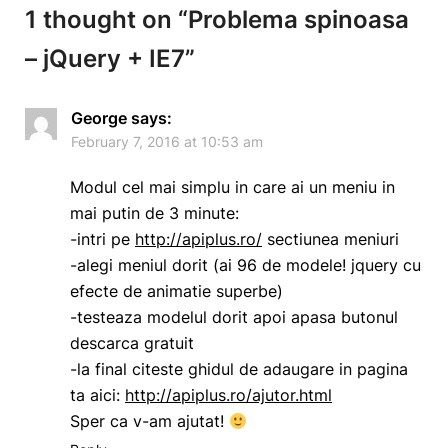
1 thought on “
Problema spinoasa
– jQuery + IE7
”
George
says:
February 7, 2016 at 10:53 am
Modul cel mai simplu in care ai un meniu in
mai putin de 3 minute:
-intri pe
http://apiplus.ro/
sectiunea meniuri
-alegi meniul dorit (ai 96 de modele! jquery cu
efecte de animatie superbe)
-testeaza modelul dorit apoi apasa butonul
descarca gratuit
-la final citeste ghidul de adaugare in pagina
ta aici:
http://apiplus.ro/ajutor.html
Sper ca v-am ajutat!