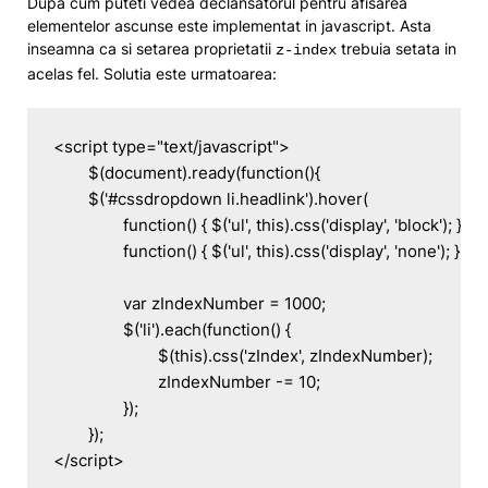
Dupa cum puteti vedea declansatorul pentru afisarea
elementelor ascunse este implementat in javascript. Asta
inseamna ca si setarea proprietatii
trebuia setata in
z-index
acelas fel. Solutia este urmatoarea:
<script type="text/javascript">

	$(document).ready(function(){

	$('#cssdropdown li.headlink').hover(

		function() { $('ul', this).css('display', 'block'); },

		function() { $('ul', this).css('display', 'none'); });

                var zIndexNumber = 1000;

                $('li').each(function() {

                        $(this).css('zIndex', zIndexNumber);

                        zIndexNumber -= 10;

                });

	});
