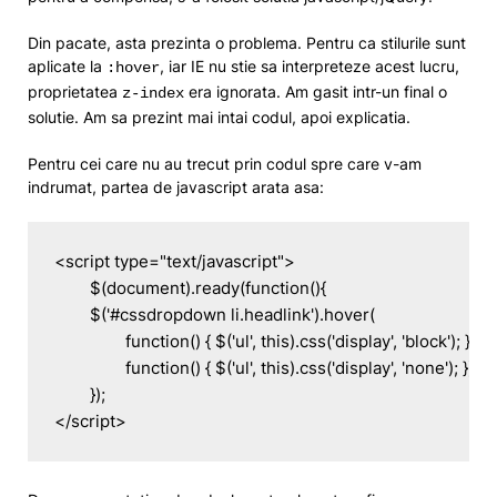
Din pacate, asta prezinta o problema. Pentru ca stilurile sunt
aplicate la
, iar IE nu stie sa interpreteze acest lucru,
:hover
proprietatea
era ignorata. Am gasit intr-un final o
z-index
solutie. Am sa prezint mai intai codul, apoi explicatia.
Pentru cei care nu au trecut prin codul spre care v-am
indrumat, partea de javascript arata asa:
<script type="text/javascript">

	$(document).ready(function(){

	$('#cssdropdown li.headlink').hover(

		function() { $('ul', this).css('display', 'block'); },

		function() { $('ul', this).css('display', 'none'); });

	});
