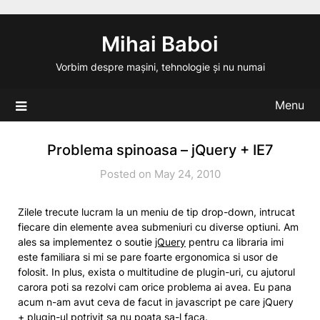
Skip
to
Mihai Baboi
content
Vorbim despre mașini, tehnologie și nu numai
Menu
Problema spinoasa – jQuery + IE7
Posted on May 24, 2010
Zilele trecute lucram la un meniu de tip drop-down, intrucat
fiecare din elemente avea submeniuri cu diverse optiuni. Am
ales sa implementez o soutie
jQuery
pentru ca libraria imi
este familiara si mi se pare foarte ergonomica si usor de
folosit. In plus, exista o multitudine de plugin-uri, cu ajutorul
carora poti sa rezolvi cam orice problema ai avea. Eu pana
acum n-am avut ceva de facut in javascript pe care jQuery
+ plugin-ul potrivit sa nu poata sa-l faca.