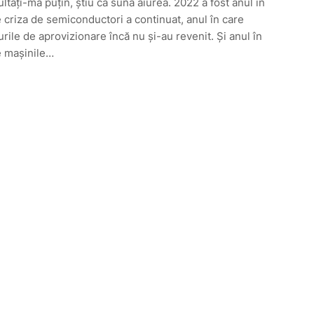
ltați-mă puțin, știu că sună aiurea. 2022 a fost anul în
 criza de semiconductori a continuat, anul în care
urile de aprovizionare încă nu și-au revenit. Și anul în
e mașinile…