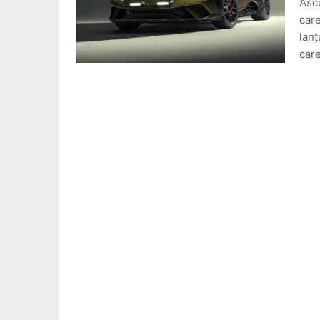
Ascu
care
lanț
car