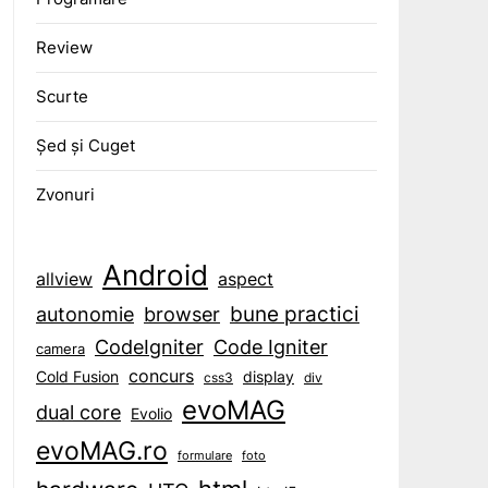
Review
Scurte
Șed și Cuget
Zvonuri
Android
aspect
allview
bune practici
browser
autonomie
CodeIgniter
Code Igniter
camera
concurs
display
Cold Fusion
css3
div
evoMAG
dual core
Evolio
evoMAG.ro
formulare
foto