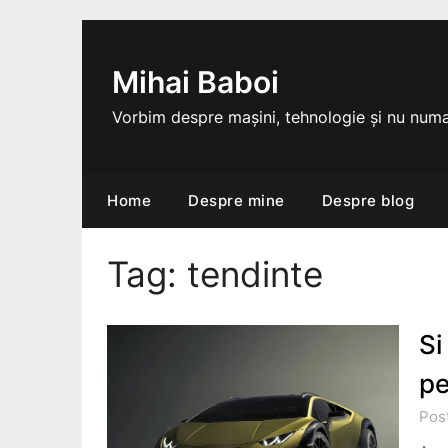
Skip
to
content
Mihai Baboi
Vorbim despre mașini, tehnologie și nu numa
Home
Despre mine
Despre blog
Tag:
tendinte
Si
pe
Post