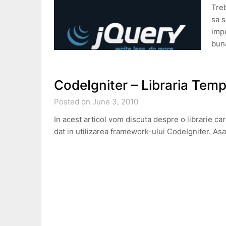
Tre
sa s
impo
buna
CodeIgniter – Libraria Temp
Posted on June 3, 2010
In acest articol vom discuta despre o librarie 
dat in utilizarea framework-ului CodeIgniter. As