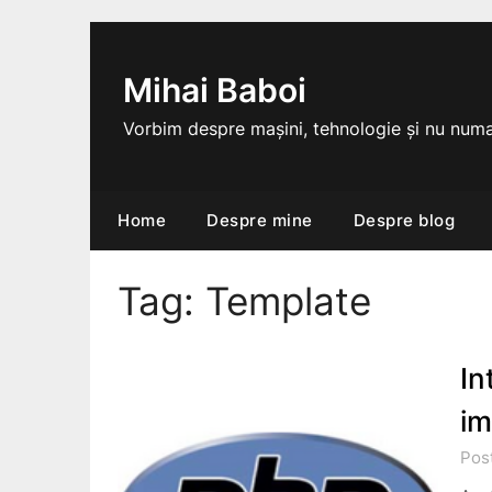
Skip
to
content
Mihai Baboi
Vorbim despre mașini, tehnologie și nu numa
Home
Despre mine
Despre blog
Tag:
Template
In
im
Pos