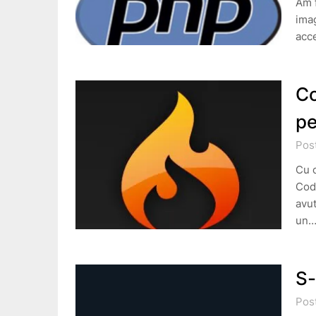
Am f
imag
acce
Co
pe
Pos
Cu c
Code
avut
un
S-
Pos