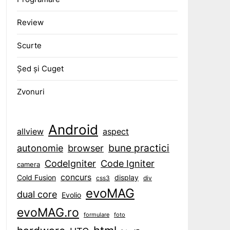
Review
Scurte
Șed și Cuget
Zvonuri
Android
aspect
allview
bune practici
browser
autonomie
CodeIgniter
Code Igniter
camera
concurs
display
Cold Fusion
css3
div
evoMAG
dual core
Evolio
evoMAG.ro
formulare
foto