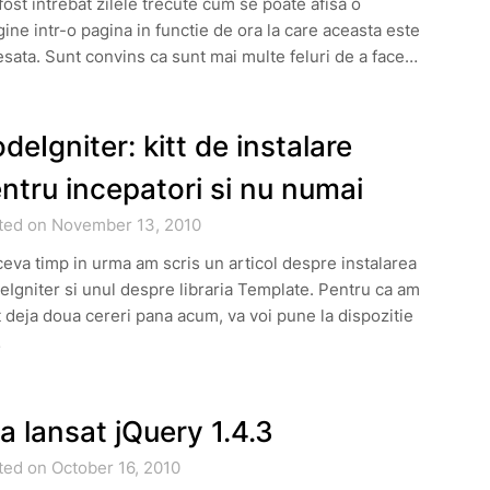
ost intrebat zilele trecute cum se poate afisa o
ine intr-o pagina in functie de ora la care aceasta este
sata. Sunt convins ca sunt mai multe feluri de a face…
deIgniter: kitt de instalare
ntru incepatori si nu numai
ted on November 13, 2010
eva timp in urma am scris un articol despre instalarea
Igniter si unul despre libraria Template. Pentru ca am
 deja doua cereri pana acum, va voi pune la dispozitie
…
a lansat jQuery 1.4.3
ted on October 16, 2010