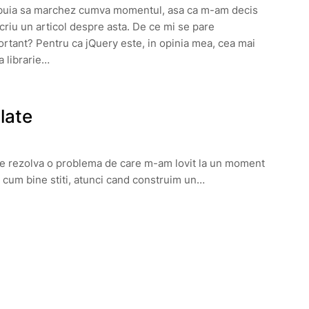
buia sa marchez cumva momentul, asa ca m-am decis
criu un articol despre asta. De ce mi se pare
rtant? Pentru ca jQuery este, in opinia mea, cea mai
 librarie…
late
care rezolva o problema de care m-am lovit la un moment
a cum bine stiti, atunci cand construim un…