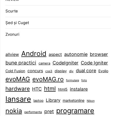
Scurte
Șed și Cuget
Zvonuri
Android
browser
autonomie
aspect
allview
bune practici
CodeIgniter
Code Igniter
camera
dual core
concurs
display
Evolio
Cold Fusion
css3
div
evoMAG
evoMAG.ro
formulare
foto
html
hardware
HTC
instalare
html5
lansare
Library
marketonline
laptop
Nikon
programare
nokia
pret
performanta