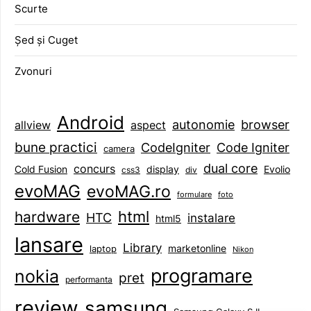
Scurte
Șed și Cuget
Zvonuri
Android
browser
autonomie
aspect
allview
bune practici
CodeIgniter
Code Igniter
camera
dual core
concurs
display
Evolio
Cold Fusion
css3
div
evoMAG
evoMAG.ro
formulare
foto
html
hardware
HTC
instalare
html5
lansare
Library
marketonline
laptop
Nikon
programare
nokia
pret
performanta
review
samsung