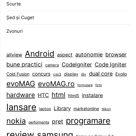
Scurte
Șed și Cuget
Zvonuri
Android
browser
autonomie
aspect
allview
bune practici
CodeIgniter
Code Igniter
camera
dual core
concurs
display
Evolio
Cold Fusion
css3
div
evoMAG
evoMAG.ro
formulare
foto
html
hardware
HTC
instalare
html5
lansare
Library
marketonline
laptop
Nikon
programare
nokia
pret
performanta
review
samsung