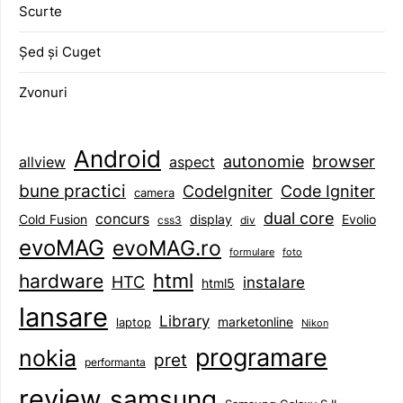
Scurte
Șed și Cuget
Zvonuri
Android
browser
autonomie
aspect
allview
bune practici
CodeIgniter
Code Igniter
camera
dual core
concurs
display
Evolio
Cold Fusion
css3
div
evoMAG
evoMAG.ro
formulare
foto
html
hardware
HTC
instalare
html5
lansare
Library
marketonline
laptop
Nikon
programare
nokia
pret
performanta
review
samsung