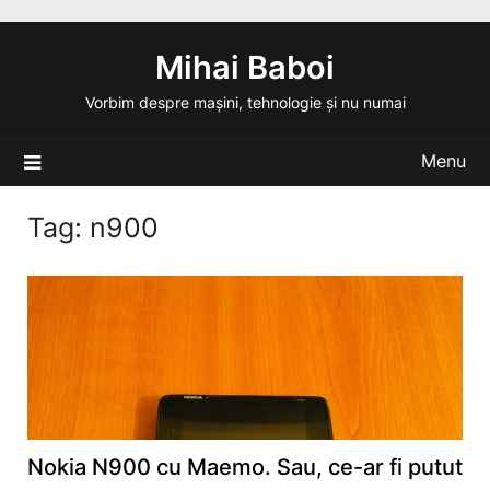
Skip
to
Mihai Baboi
content
Vorbim despre mașini, tehnologie și nu numai
Menu
Tag:
n900
Nokia N900 cu Maemo. Sau, ce-ar fi putut