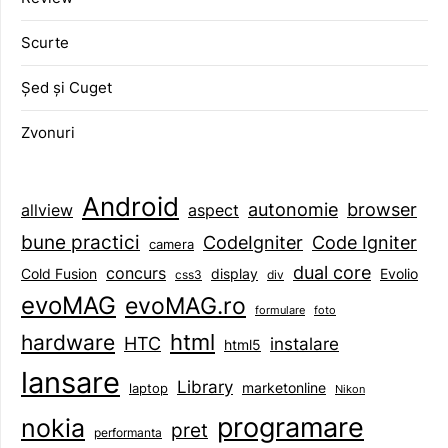
Scurte
Șed și Cuget
Zvonuri
Android
browser
autonomie
aspect
allview
bune practici
CodeIgniter
Code Igniter
camera
dual core
concurs
display
Evolio
Cold Fusion
css3
div
evoMAG
evoMAG.ro
formulare
foto
html
hardware
HTC
instalare
html5
lansare
Library
marketonline
laptop
Nikon
programare
nokia
pret
performanta