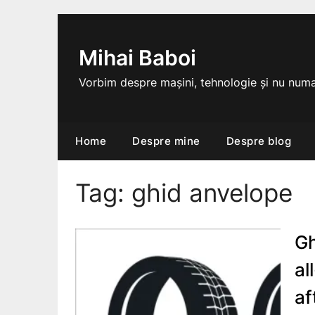
Skip
to
content
Mihai Baboi
Vorbim despre mașini, tehnologie și nu numa
Home
Despre mine
Despre blog
Tag:
ghid anvelope
Gh
al
af