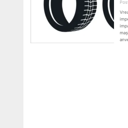
Pos
Vrea
impo
imp
mași
anv