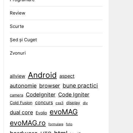
Review
Scurte
Șed și Cuget
Zvonuri
Android
aspect
allview
bune practici
browser
autonomie
CodeIgniter
Code Igniter
camera
concurs
display
Cold Fusion
css3
div
evoMAG
dual core
Evolio
evoMAG.ro
formulare
foto