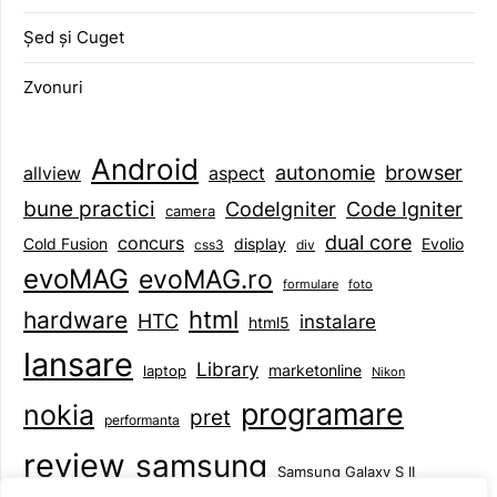
Șed și Cuget
Zvonuri
Android
browser
autonomie
aspect
allview
bune practici
CodeIgniter
Code Igniter
camera
dual core
concurs
display
Evolio
Cold Fusion
css3
div
evoMAG
evoMAG.ro
formulare
foto
html
hardware
HTC
instalare
html5
lansare
Library
marketonline
laptop
Nikon
programare
nokia
pret
performanta
review
samsung
Samsung Galaxy S II