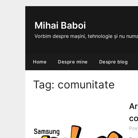
Skip
to
content
Mihai Baboi
Vorbim despre mașini, tehnologie și nu numa
Home
Despre mine
Despre blog
Tag:
comunitate
Ar
co
Pos