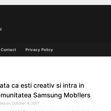
i
Contact
Privacy Policy
ata ca esti creativ si intra in
munitatea Samsung Mob!lers
ted on October 4, 2011