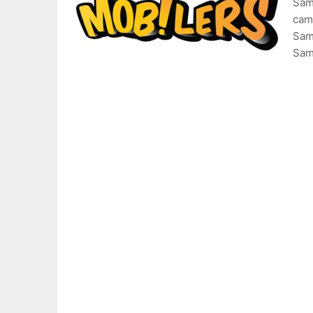
Sams
camp
Sams
Sam