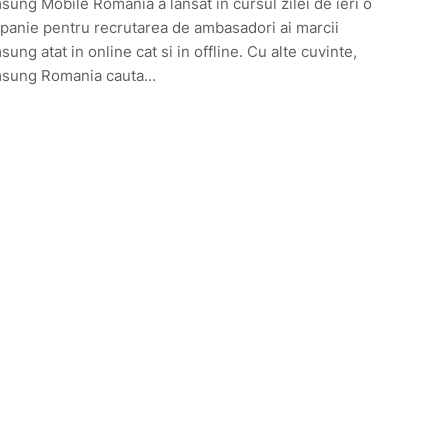
ung Mobile Romania a lansat in cursul zilei de ieri o
anie pentru recrutarea de ambasadori ai marcii
ung atat in online cat si in offline. Cu alte cuvinte,
sung Romania cauta…