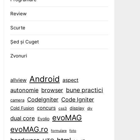
Review
Scurte
Șed și Cuget
Zvonuri
Android
aspect
allview
bune practici
browser
autonomie
CodeIgniter
Code Igniter
camera
concurs
display
Cold Fusion
css3
div
evoMAG
dual core
Evolio
evoMAG.ro
formulare
foto