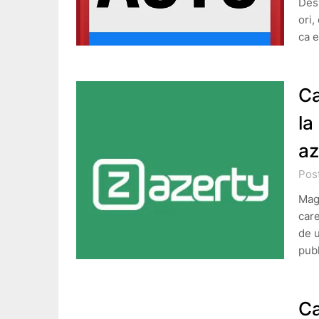
Desp
ori,
ca e
Ca
la
az
Pos
Maga
care
de u
pub
Ca