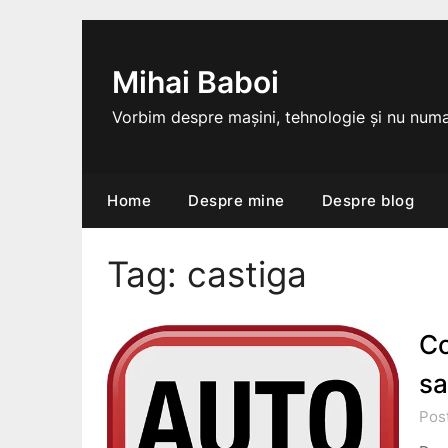
Skip
to
content
Mihai Baboi
Vorbim despre mașini, tehnologie și nu numa
Home
Despre mine
Despre blog
Tag:
castiga
Co
sa
Pos