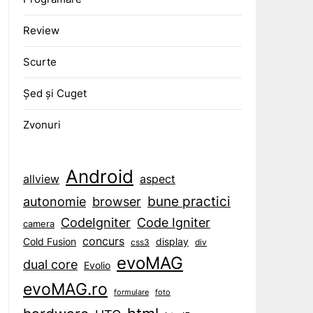
Review
Scurte
Șed și Cuget
Zvonuri
Android
aspect
allview
bune practici
browser
autonomie
CodeIgniter
Code Igniter
camera
concurs
display
Cold Fusion
css3
div
evoMAG
dual core
Evolio
evoMAG.ro
formulare
foto