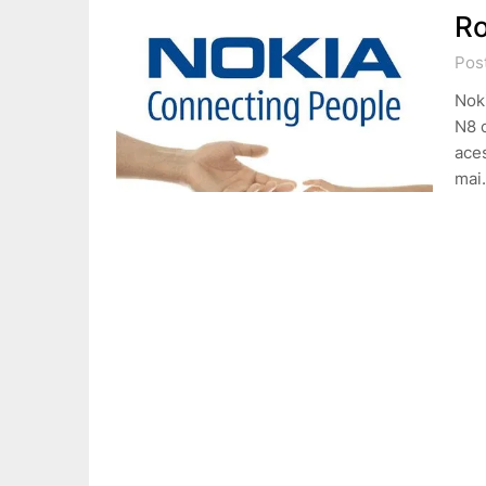
R
Pos
Noki
N8 c
aces
mai