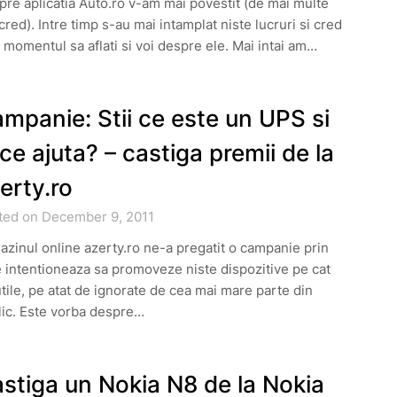
re aplicatia Auto.ro v-am mai povestit (de mai multe
 cred). Intre timp s-au mai intamplat niste lucruri si cred
 momentul sa aflati si voi despre ele. Mai intai am…
mpanie: Stii ce este un UPS si
 ce ajuta? – castiga premii de la
erty.ro
ted on December 9, 2011
zinul online azerty.ro ne-a pregatit o campanie prin
 intentioneaza sa promoveze niste dispozitive pe cat
tile, pe atat de ignorate de cea mai mare parte din
lic. Este vorba despre…
stiga un Nokia N8 de la Nokia