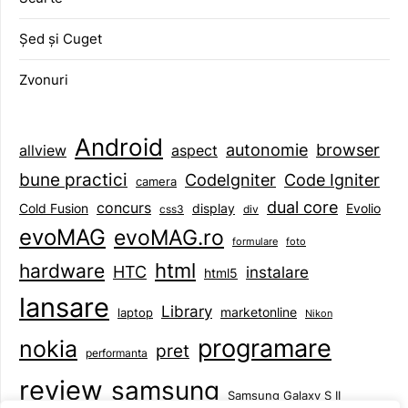
Șed și Cuget
Zvonuri
Android
browser
autonomie
aspect
allview
bune practici
CodeIgniter
Code Igniter
camera
dual core
concurs
display
Evolio
Cold Fusion
css3
div
evoMAG
evoMAG.ro
formulare
foto
html
hardware
HTC
instalare
html5
lansare
Library
marketonline
laptop
Nikon
programare
nokia
pret
performanta
review
samsung
Samsung Galaxy S II