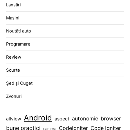
Lansări
Mașini
Noutăți auto
Programare
Review
Scurte
Șed și Cuget
Zvonuri
Android
browser
autonomie
aspect
allview
bune practici
CodeIgniter
Code Igniter
camera