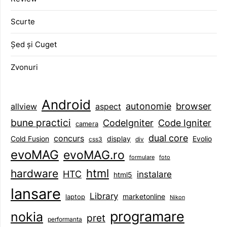
Scurte
Șed și Cuget
Zvonuri
Android
browser
autonomie
aspect
allview
bune practici
CodeIgniter
Code Igniter
camera
dual core
concurs
display
Evolio
Cold Fusion
css3
div
evoMAG
evoMAG.ro
formulare
foto
html
hardware
HTC
instalare
html5
lansare
Library
marketonline
laptop
Nikon
programare
nokia
pret
performanta