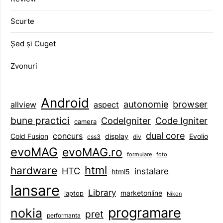
Scurte
Șed și Cuget
Zvonuri
Android
browser
autonomie
aspect
allview
bune practici
CodeIgniter
Code Igniter
camera
dual core
concurs
display
Evolio
Cold Fusion
css3
div
evoMAG
evoMAG.ro
formulare
foto
html
hardware
HTC
instalare
html5
lansare
Library
marketonline
laptop
Nikon
programare
nokia
pret
performanta