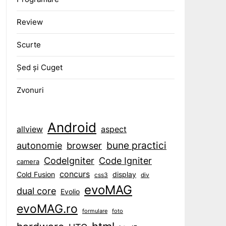
Review
Scurte
Șed și Cuget
Zvonuri
Android
aspect
allview
bune practici
browser
autonomie
CodeIgniter
Code Igniter
camera
concurs
display
Cold Fusion
css3
div
evoMAG
dual core
Evolio
evoMAG.ro
formulare
foto