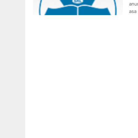
anun
asa 