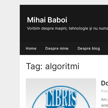
Skip
to
content
Mihai Baboi
Vorbim despre mașini, tehnologie și nu numa
Home
Despre mine
Despre blog
Tag:
algoritmi
Do
Pos
Am p
aste