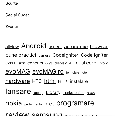
Scurte
Șed și Cuget
Zvonuri
Android
browser
autonomie
aspect
allview
bune practici
CodeIgniter
Code Igniter
camera
dual core
concurs
display
Evolio
Cold Fusion
css3
div
evoMAG
evoMAG.ro
formulare
foto
html
hardware
HTC
instalare
html5
lansare
Library
marketonline
laptop
Nikon
programare
nokia
pret
performanta
review
samsung