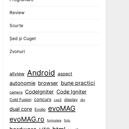
Review
Scurte
Șed și Cuget
Zvonuri
Android
aspect
allview
bune practici
browser
autonomie
CodeIgniter
Code Igniter
camera
concurs
display
Cold Fusion
css3
div
evoMAG
dual core
Evolio
evoMAG.ro
formulare
foto