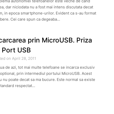
blema autonomiei telefoanelor este veche de cand
a, dar niciodata nu a fost mai intens discutata decat
, in epoca smartphone-urilor. Evident ca s-au format
abere. Cei care spun ca degeaba…
carcarea prin MicroUSB. Priza
 Port USB
ed on April 28, 2011
iua de azi, tot mai multe telefoane se incarca exclusiv
optional, prin intermediul portului MicroUSB. Acest
u nu poate decat sa ma bucure. Este normal sa existe
standard respectat…