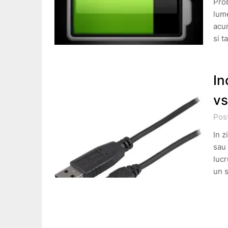
Pro
lume
acum
si t
In
vs
Post
In z
sau 
lucr
un 