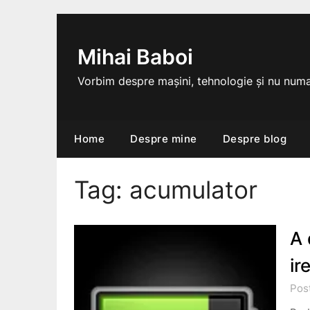
Skip
to
content
Mihai Baboi
Vorbim despre mașini, tehnologie și nu numa
Home
Despre mine
Despre blog
Tag:
acumulator
A 
ir
Pos