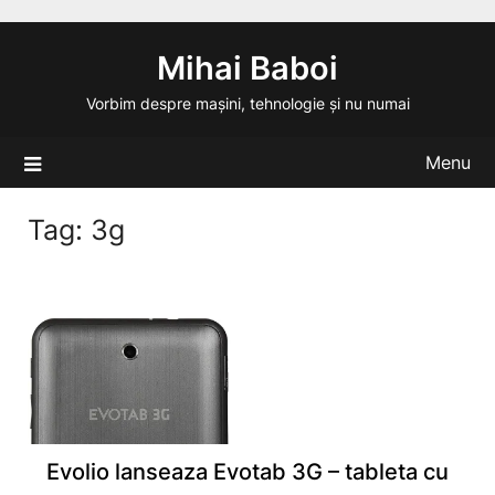
Skip
to
Mihai Baboi
content
Vorbim despre mașini, tehnologie și nu numai
Menu
Tag:
3g
Evolio lanseaza Evotab 3G – tableta cu