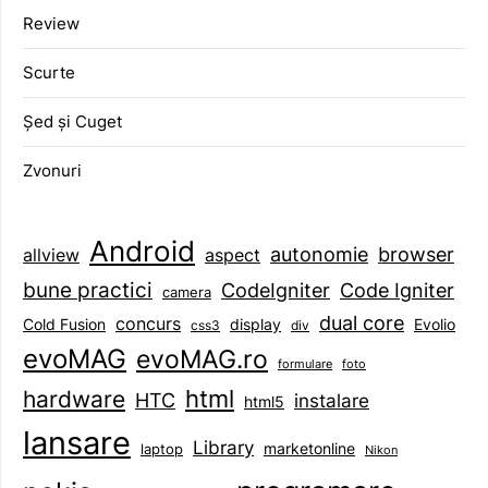
Review
Scurte
Șed și Cuget
Zvonuri
Android
browser
autonomie
aspect
allview
bune practici
CodeIgniter
Code Igniter
camera
dual core
concurs
display
Evolio
Cold Fusion
css3
div
evoMAG
evoMAG.ro
formulare
foto
html
hardware
HTC
instalare
html5
lansare
Library
marketonline
laptop
Nikon