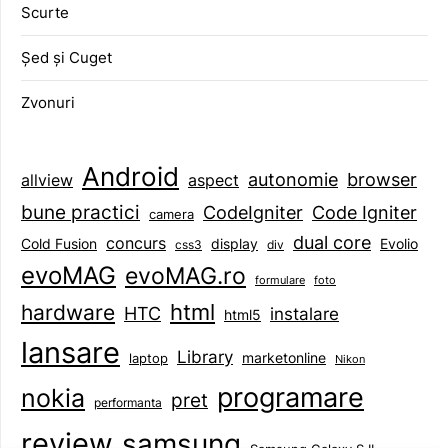
Scurte
Șed și Cuget
Zvonuri
Android
browser
autonomie
aspect
allview
bune practici
CodeIgniter
Code Igniter
camera
dual core
concurs
display
Evolio
Cold Fusion
css3
div
evoMAG
evoMAG.ro
formulare
foto
html
hardware
HTC
instalare
html5
lansare
Library
marketonline
laptop
Nikon
programare
nokia
pret
performanta
review
samsung